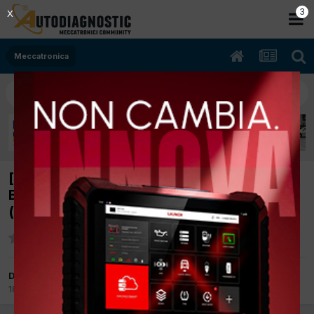
2
X
Meccatronica
[fiat doblo 03/2010 1596cc 182b6000 76Kw
Bifuel B/Metano] non passa a metano
(p0191)
Da alfredo1981
18 Ottobre 2017
in
Meccatronica