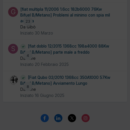
[fiat multipla 11/2006 1.6cc 182b6000 76Kw
Bifuel B/Metano] Problemi al minimo con spia mil
accesa
23
Da Gibò
Iniziato
30 Marzo
[fiat doblo 12/2015 1368cc 198a4000 88Kw
Bifuel B/Metano] parte male a freddo
4
Da stive
Iniziato
20 Febbraio 2025
[Fiat Qubo 02/2010 1368cc 350A1000 57Kw
Bifuel B/Metano] Avviamento Lungo
8
Da Pline
Iniziato
16 Giugno 2025