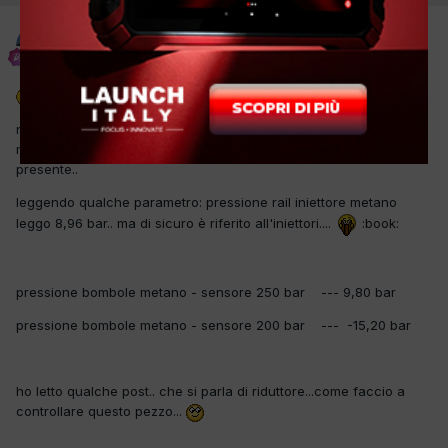
alfredo1981
Inviato
18 Ottobre 2017
:oO:
non ho molta esperienza su questo sistema... in pratica la
macchina non passa a metano con errore p0191.. errore
presente..
leggendo qualche parametro: pressione rail iniettore metano
leggo 8,96 bar.. ma di sicuro è riferito all'iniettori....
:book:
pressione bombole metano - sensore 250 bar --- 9,80 bar
pressione bombole metano - sensore 200 bar --- -15,20 bar
ho letto qualche post.. che si parla di riduttore...come faccio a
controllare questo pezzo...