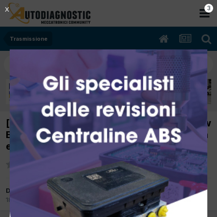
2
X
Trasmissione
[smart fortwo 04/2008 1000cc 132910 52Kw
Benzina] auto non parte e rimane in seconda
e 4 marcia
Da scican
18 Ottobre 2017
in
Trasmissione