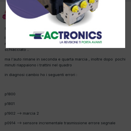
scican
Inviato
18 Ottobre 2017
salve a tutti ho in officina questa smart 451 ..
l'auto rimane con i 3 trattini nel quadro strumenti , per metterla in
moto ho effettuato lo sblocco tenendo il pedale del freno
schiacciato ..
ma l'auto rimane in seconda e quarta marcia , inoltre dopo pochi
minuti riappaiono i trattini nel quadro
in diagnosi cambio ho i seguenti errori :
p1800
p1801
p1902 --> marcia 2
p0914 --> sensore incrementale trasmissione errore segnale