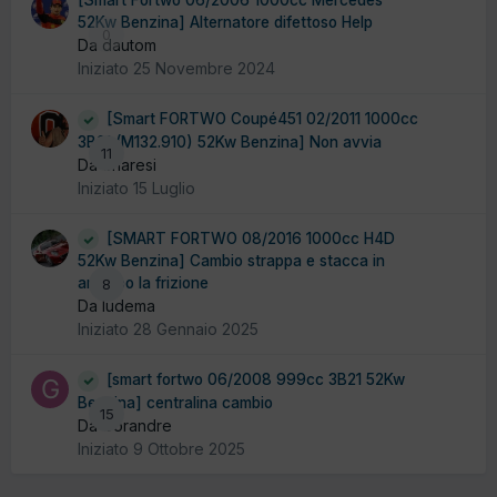
[Smart Fortwo 06/2006 1000cc Mercedes
52Kw Benzina] Alternatore difettoso Help
0
Da dautom
Iniziato
25 Novembre 2024
[Smart FORTWO Coupé451 02/2011 1000cc
3B21 (M132.910) 52Kw Benzina] Non avvia
11
Da enaresi
Iniziato
15 Luglio
[SMART FORTWO 08/2016 1000cc H4D
52Kw Benzina] Cambio strappa e stacca in
anticipo la frizione
8
Da ludema
Iniziato
28 Gennaio 2025
[smart fortwo 06/2008 999cc 3B21 52Kw
Benzina] centralina cambio
15
Da Gorandre
Iniziato
9 Ottobre 2025