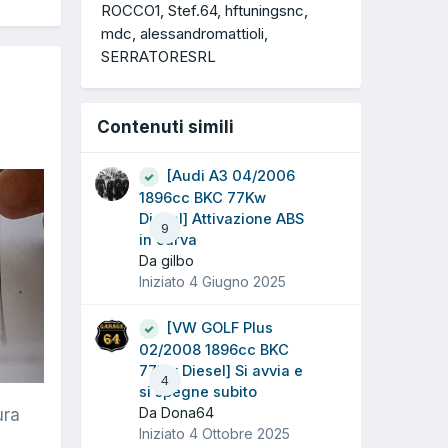
ROCCO1
Stef.64
hftuningsnc
mdc
alessandromattioli
SERRATORESRL
Contenuti simili
[Audi A3 04/2006
1896cc BKC 77Kw
Diesel] Attivazione ABS
9
in curva
Da gilbo
Iniziato
4 Giugno 2025
[VW GOLF Plus
02/2008 1896cc BKC
77Kw Diesel] Si avvia e
4
si spegne subito
Da Dona64
ura
Iniziato
4 Ottobre 2025