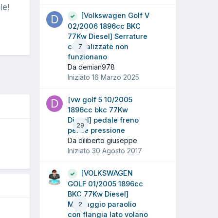
le!
[Volkswagen Golf V
02/2006 1896cc BKC
77Kw Diesel] Serrature
centralizzate non
7
funzionano
Da demian978
Iniziato
16 Marzo 2025
[vw golf 5 10/2005
1896cc bkc 77Kw
Diesel] pedale freno
29
perde pressione
Da diliberto giuseppe
Iniziato
30 Agosto 2017
5
[VOLKSWAGEN
GOLF 01/2005 1896cc
BKC 77Kw Diesel]
Montaggio paraolio
2
con flangia lato volano