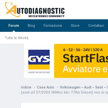
Forum
Blog
Formazione
Store
Contattaci
Tutte le Attività
Indice
Case Auto
Volkswagen – Audi – Seat –
[audi a3 07/2003 1896cc bkc 77Kw Diesel] non si s