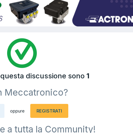
a questa discussione sono
1
n Meccatronico?
REGISTRATI
oppure
e a tutta la Community!