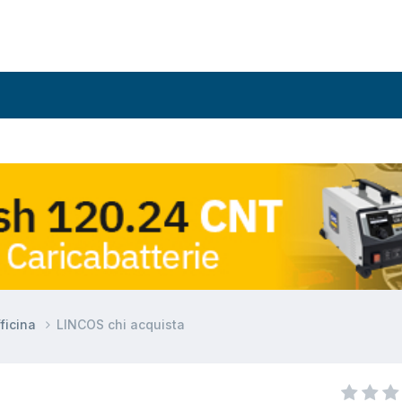
fficina
LINCOS chi acquista