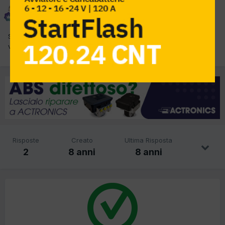
piter
Inviato
17 Ottobre 2017
Su questa motore con 47000 km devo controllare il gioco
valvole.....................
Risposte
Creato
Ultima Risposta
2
8 anni
8 anni