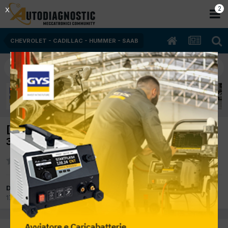
2
X
CHEVROLET - CADILLAC - HUMMER - SAAB
[Chevrolet Matiz 07/2008 796cc A08S3
38Kw Bifuel B/Gpl] Registrazione valvole.
Da piter
17 Ottobre 2017
in
CHEVROLET - CADILLAC - HUMMER - SAAB