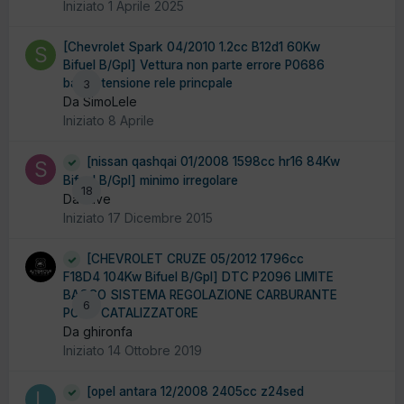
Iniziato
1 Aprile 2025
[Chevrolet Spark 04/2010 1.2cc B12d1 60Kw
Bifuel B/Gpl] Vettura non parte errore P0686
bassa tensione rele princpale
3
Da SimoLele
Iniziato
8 Aprile
[nissan qashqai 01/2008 1598cc hr16 84Kw
Bifuel B/Gpl] minimo irregolare
18
Da stive
Iniziato
17 Dicembre 2015
[CHEVROLET CRUZE 05/2012 1796cc
F18D4 104Kw Bifuel B/Gpl] DTC P2096 LIMITE
BASSO SISTEMA REGOLAZIONE CARBURANTE
6
POST CATALIZZATORE
Da ghironfa
Iniziato
14 Ottobre 2019
[opel antara 12/2008 2405cc z24sed