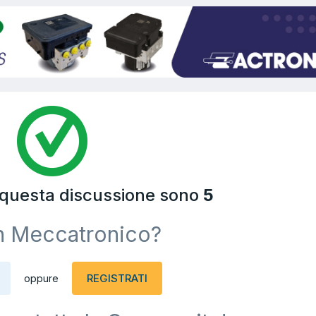
a questa discussione sono
5
n Meccatronico?
REGISTRATI
oppure