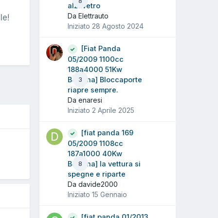
8
alzavetro
Da Elettrauto
le!
Iniziato
28 Agosto 2024
[Fiat Panda
05/2009 1100cc
188a4000 51Kw
Benzina] Bloccaporte
3
riapre sempre.
Da enaresi
Iniziato
2 Aprile 2025
[fiat panda 169
05/2009 1108cc
187a1000 40Kw
Benzina] la vettura si
8
5
spegne e riparte
Da davide2000
Iniziato
15 Gennaio
[fiat panda 01/2013