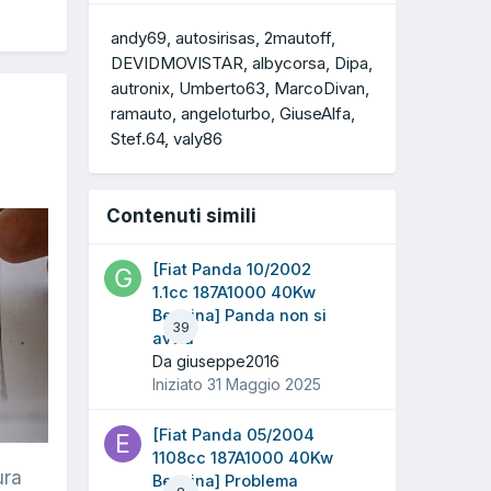
andy69
autosirisas
2mautoff
DEVIDMOVISTAR
albycorsa
Dipa
autronix
Umberto63
MarcoDivan
ramauto
angeloturbo
GiuseAlfa
Stef.64
valy86
Contenuti simili
[Fiat Panda 10/2002
1.1cc 187A1000 40Kw
Benzina] Panda non si
39
avvia
Da giuseppe2016
Iniziato
31 Maggio 2025
[Fiat Panda 05/2004
1108cc 187A1000 40Kw
ura
Benzina] Problema