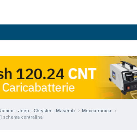
a Romeo – Jeep – Chrysler – Maserati
Meccatronica
] schema centralina