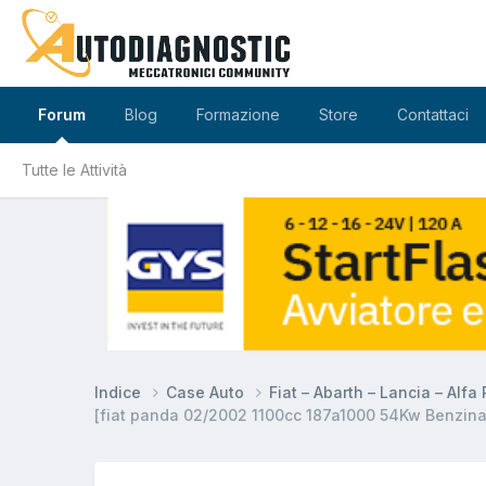
Forum
Blog
Formazione
Store
Contattaci
Tutte le Attività
Indice
Case Auto
Fiat – Abarth – Lancia – Alf
[fiat panda 02/2002 1100cc 187a1000 54Kw Benzina