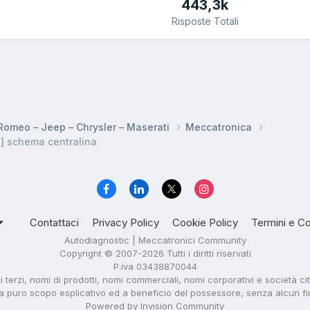
443,3k
Risposte Totali
a Romeo – Jeep – Chrysler – Maserati
Meccatronica
] schema centralina
Contattaci
Privacy Policy
Cookie Policy
Termini e Co
Autodiagnostic | Meccatronici Community
Copyright © 2007-2026 Tutti i diritti riservati
P.iva 03438870044
di terzi, nomi di prodotti, nomi commerciali, nomi corporativi e società ci
i a puro scopo esplicativo ed a beneficio del possessore, senza alcun fine 
Powered by Invision Community