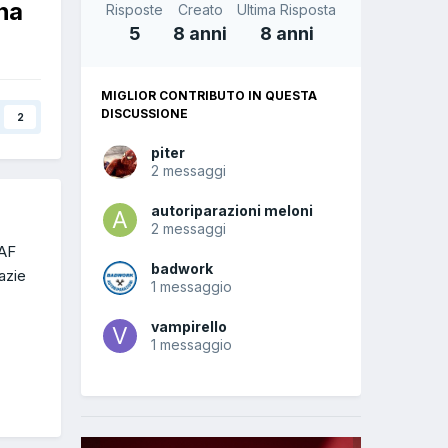
na
Risposte
Creato
Ultima Risposta
5
8 anni
8 anni
MIGLIOR CONTRIBUTO IN QUESTA
DISCUSSIONE
2
piter
2 messaggi
autoriparazioni meloni
2 messaggi
4AF
badwork
azie
1 messaggio
vampirello
1 messaggio