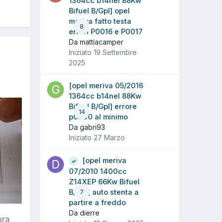
1364cc b14nel 88Kw
Bifuel B/Gpl] opel
meriva fatto testa
8
errori P0016 e P0017
Da mattiacamper
Iniziato
19 Settembre
2025
[opel meriva 05/2016
1364cc b14nel 88Kw
Bifuel B/Gpl] errore
14
p0300 al minimo
Da gabri93
Iniziato
27 Marzo
[opel meriva
07/2010 1400cc
Z14XEP 66Kw Bifuel
B/Gpl] auto stenta a
7
partire a freddo
Da dierre
ura