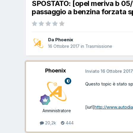
SPOSTATO: [opel meriva b 05/
passaggio a benzina forzata s
Da Phoenix
16 Ottobre 2017
in
Trasmissione
Phoenix
Inviato
16 Ottobre 2017
Questo topic è stato s
[iurl]
http://www.autodi
Amministratore
20,2k
444