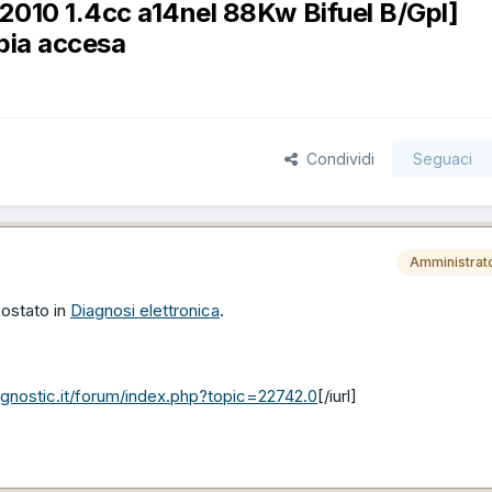
2010 1.4cc a14nel 88Kw Bifuel B/Gpl]
pia accesa
Condividi
Seguaci
Amministrat
postato in
Diagnosi elettronica
.
agnostic.it/forum/index.php?topic=22742.0
[/iurl]