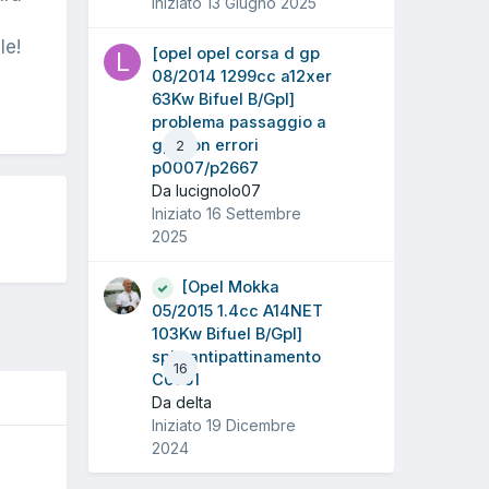
Iniziato
13 Giugno 2025
le!
[opel opel corsa d gp
08/2014 1299cc a12xer
63Kw Bifuel B/Gpl]
problema passaggio a
gpl con errori
2
p0007/p2667
Da lucignolo07
Iniziato
16 Settembre
2025
[Opel Mokka
05/2015 1.4cc A14NET
103Kw Bifuel B/Gpl]
spia antipattinamento
16
C0561
Da delta
Iniziato
19 Dicembre
2024
O