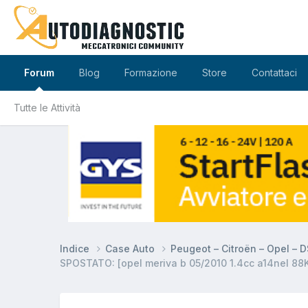
Forum
Blog
Formazione
Store
Contattaci
Tutte le Attività
Indice
Case Auto
Peugeot – Citroën – Opel – 
SPOSTATO: [opel meriva b 05/2010 1.4cc a14nel 88K