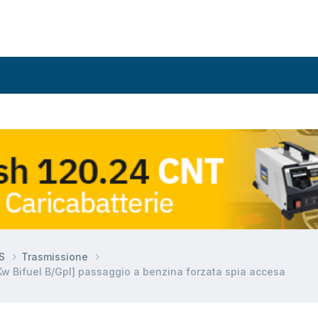
DS
Trasmissione
w Bifuel B/Gpl] passaggio a benzina forzata spia accesa