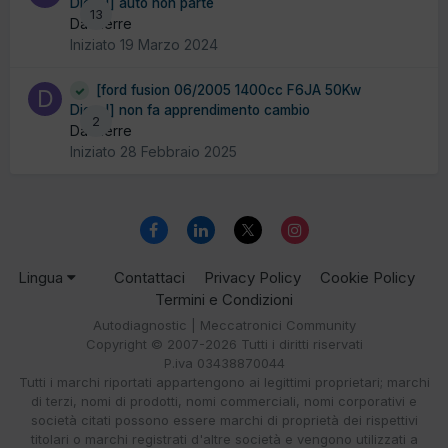
Diesel] auto non parte
13
Da dierre
Iniziato
19 Marzo 2024
[ford fusion 06/2005 1400cc F6JA 50Kw
Diesel] non fa apprendimento cambio
2
Da dierre
Iniziato
28 Febbraio 2025
Lingua
Contattaci
Privacy Policy
Cookie Policy
Termini e Condizioni
Autodiagnostic | Meccatronici Community
Copyright © 2007-2026 Tutti i diritti riservati
P.iva 03438870044
Tutti i marchi riportati appartengono ai legittimi proprietari; marchi
di terzi, nomi di prodotti, nomi commerciali, nomi corporativi e
società citati possono essere marchi di proprietà dei rispettivi
titolari o marchi registrati d'altre società e vengono utilizzati a