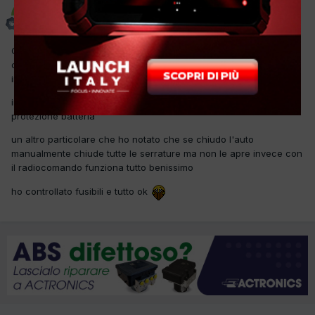
mauro
Inviato
12 Ottobre 2017
Ciao a tutti oggi mi trovo alle prese con una ford fiesta del 2007
che non apre il bagagliaio dal tasto interno, con il radiocomando
invece funziona.
in diagnosi al body ho trovato: b1315 circuito avvolgimento rele' di
protezione batteria
un altro particolare che ho notato che se chiudo l'auto
manualmente chiude tutte le serrature ma non le apre invece con
il radiocomando funziona tutto benissimo
ho controllato fusibili e tutto ok