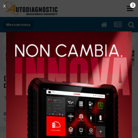
3
X
Meccatronica
[ford fiesta 05/2007 1400cc f6ja 50Kw
Diesel] apertura portellone
Da mauro
12 Ottobre 2017
in
Meccatronica