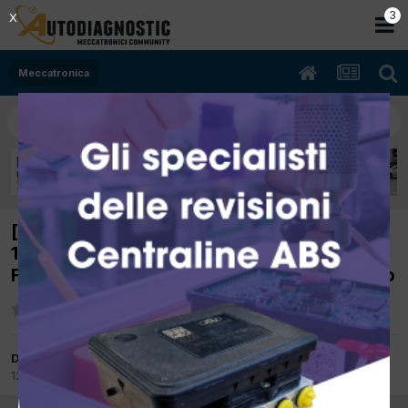
2
X
Meccatronica
[Mercedes Benz C 200 W203 02/2001
1998cc 111955 120Kw Benzina]
Funzionamento pompa benzina nel serbatoio
Da emporio
12 Ottobre 2017
in
Meccatronica