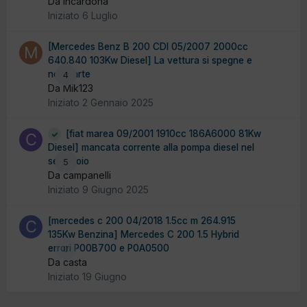
Da incardona
Iniziato
6 Luglio
[Mercedes Benz B 200 CDI 05/2007 2000cc
640.840 103Kw Diesel] La vettura si spegne e
non parte
4
Da Mik123
Iniziato
2 Gennaio 2025
[fiat marea 09/2001 1910cc 186A6000 81Kw
Diesel] mancata corrente alla pompa diesel nel
serbatoio
5
Da campanelli
Iniziato
9 Giugno 2025
[mercedes c 200 04/2018 1.5cc m 264.915
135Kw Benzina] Mercedes C 200 1.5 Hybrid
errori P00B700 e P0A0500
0
Da casta
Iniziato
19 Giugno