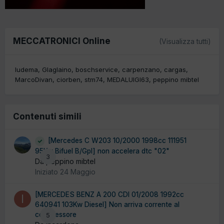
MECCATRONICI Online
(Visualizza tutti)
ludema
Glaglaino
boschservice
carpenzano
cargas
MarcoDivan
ciorben
stm74
MEDALUIGI63
peppino mibtel
Contenuti simili
[Mercedes C W203 10/2000 1998cc 111951
95Kw Bifuel B/Gpl] non accelera dtc "02"
3
Da peppino mibtel
Iniziato
24 Maggio
[MERCEDES BENZ A 200 CDI 01/2008 1992cc
640941 103Kw Diesel] Non arriva corrente al
compressore
5