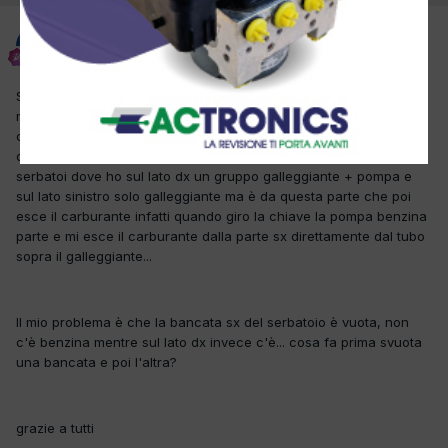
emporio
Inviato
12 Ottobre 2017
Salve non sapevo dove scrivere e se è la sezione sbagliata
magari i moderatori penseranno a spostarla... volevo chiedere se
qualcuno sa il funzionamento del sistema di alimentazione di
questo Mercedes, nello specifico la parte all'interno dei due
serbatoi dove ho sul lato dx un gruppo galleggiante + pompa e
sul lato sinistro solo galleggiante ma è da questa parte che poi
esce il carburante infatti quando giro la chiave la pompa benzina
parte e mi esce il carburante dalla parte sx direttamente dal tubo
sopra il galleggiante...
Il mio problema è che la bancata sx del serbatoio è vuota, non
c'è benzina mentre sul lato dx invece c'è... cosa fa prima svuota
una bancata e poi l'altra?
grazie a tutti