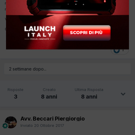
mano d'opera e ricambi è 12 mesi, mentre per ricevuta fiscale 24
mesi.
Volevo sapere se corrisponde al vero.
Grazie
1
2 settimane dopo...
Risposte
Creato
Ultima Risposta
3
8 anni
8 anni
Avv. Beccari Piergiorgio
Inviato
20 Ottobre 2017