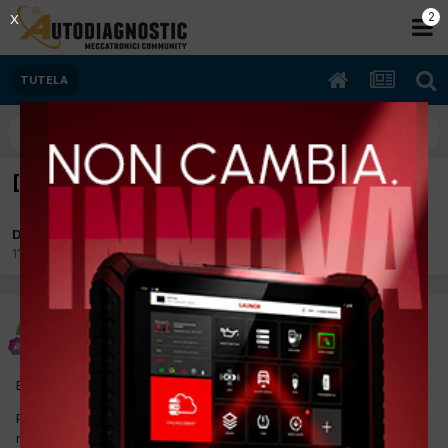
2
X
TUTELA
[Garanzia su riparazione] 12 o 24 mesi?
Da lancia
11 Ottobre 2017
in
TUTELA
lancia
Inviato
11 Ottobre 2017
Buonasera.
Parlando con alcuni colleghi è uscito il discorso che su una
riparazione in cui si rilascia una fattura la garanzia da dare su