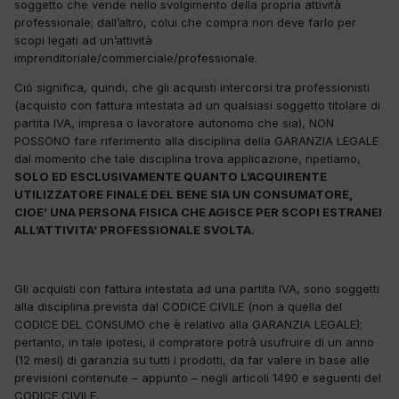
soggetto che vende nello svolgimento della propria attività
professionale; dall’altro, colui che compra non deve farlo per
scopi legati ad un’attività
imprenditoriale/commerciale/professionale.
Ciò significa, quindi, che gli acquisti intercorsi tra professionisti
(acquisto con fattura intestata ad un qualsiasi soggetto titolare di
partita IVA, impresa o lavoratore autonomo che sia), NON
POSSONO fare riferimento alla disciplina della GARANZIA LEGALE
dal momento che tale disciplina trova applicazione, ripetiamo,
SOLO ED ESCLUSIVAMENTE QUANTO L’ACQUIRENTE
UTILIZZATORE FINALE DEL BENE SIA UN CONSUMATORE,
CIOE’ UNA PERSONA FISICA CHE AGISCE PER SCOPI ESTRANEI
ALL’ATTIVITA’ PROFESSIONALE SVOLTA.
Gli acquisti con fattura intestata ad una partita IVA, sono soggetti
alla disciplina prevista dal CODICE CIVILE (non a quella del
CODICE DEL CONSUMO che è relativo alla GARANZIA LEGALE);
pertanto, in tale ipotesi, il compratore potrà usufruire di un anno
(12 mesi) di garanzia su tutti i prodotti, da far valere in base alle
previsioni contenute – appunto – negli articoli 1490 e seguenti del
CODICE CIVILE.