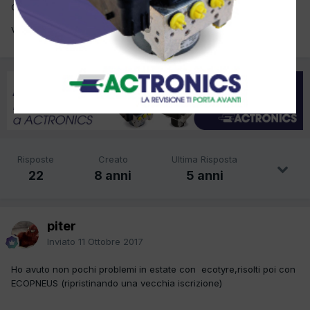
Ciao. Come siete messi voi a smaltimenti gomme?
Ve le stanno ritirando?
Risposte
Creato
Ultima Risposta
22
8 anni
5 anni
piter
Inviato
11 Ottobre 2017
Ho avuto non pochi problemi in estate con ecotyre,risolti poi con
ECOPNEUS (ripristinando una vecchia iscrizione)