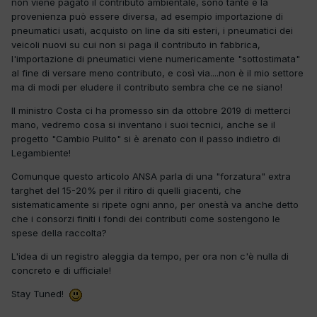
non viene pagato il contributo ambientale, sono tante e la
provenienza può essere diversa, ad esempio importazione di
pneumatici usati, acquisto on line da siti esteri, i pneumatici dei
veicoli nuovi su cui non si paga il contributo in fabbrica,
l'importazione di pneumatici viene numericamente "sottostimata"
al fine di versare meno contributo, e così via....non è il mio settore
ma di modi per eludere il contributo sembra che ce ne siano!
Il ministro Costa ci ha promesso sin da ottobre 2019 di metterci
mano, vedremo cosa si inventano i suoi tecnici, anche se il
progetto "Cambio Pulito" si è arenato con il passo indietro di
Legambiente!
Comunque questo articolo ANSA parla di una "forzatura" extra
targhet del 15-20% per il ritiro di quelli giacenti, che
sistematicamente si ripete ogni anno, per onestà va anche detto
che i consorzi finiti i fondi dei contributi come sostengono le
spese della raccolta?
L'idea di un registro aleggia da tempo, per ora non c'è nulla di
concreto e di ufficiale!
Stay Tuned!