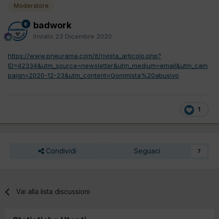
Moderatore
badwork
Inviato
23 Dicembre 2020
https://www.pneurama.com/it/rivista_articolo.php?
ID=42334&utm_source=newsletter&utm_medium=email&utm_cam
paign=2020-12-23&utm_content=Gommista%20abusivo
1
Condividi
Seguaci
7
Vai alla lista discussioni