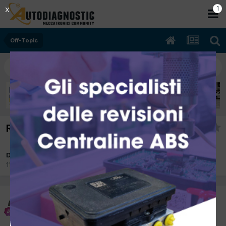
Off-Topic
Ritiri ecopneus pfu
Da Luca83
11 Ottobre 2017
in
Off-Topic
Luca83
Inviato
11 Ottobre 2017