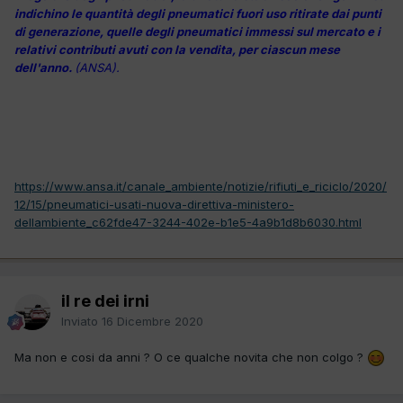
indichino le quantità degli pneumatici fuori uso ritirate dai punti
di generazione, quelle degli pneumatici immessi sul mercato e i
relativi contributi avuti con la vendita, per ciascun mese
dell'anno.
(ANSA).
https://www.ansa.it/canale_ambiente/notizie/rifiuti_e_riciclo/2020/
12/15/pneumatici-usati-nuova-direttiva-ministero-
dellambiente_c62fde47-3244-402e-b1e5-4a9b1d8b6030.html
il re dei irni
Inviato
16 Dicembre 2020
Ma non e cosi da anni ? O ce qualche novita che non colgo ?