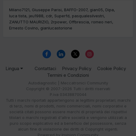
Milano7121
Giuseppe Parisi
BAFFO-2007
gian05
Dipa
luca tista
jeu1988
cdr
Superfd
pasqualesilvestri
ZANUTTO MAURIZIO
2rpower
Offbrescia
romeo neri
Ernesto Covino
gianlucastorione
Lingua
Contattaci
Privacy Policy
Cookie Policy
Termini e Condizioni
Autodiagnostic | Meccatronici Community
Copyright © 2007-2026 Tutti i diritti riservati
P.iva 03438870044
Tutti i marchi riportati appartengono ai legittimi proprietari; marchi
di terzi, nomi di prodotti, nomi commerciali, nomi corporativi e
società citati possono essere marchi di proprietà dei rispettivi
titolari o marchi registrati d'altre società e vengono utilizzati a
puro scopo esplicativo ed a beneficio del possessore, senza
alcun fine di violazione dei diritti di Copyright vigenti.
Powered by Invision Community