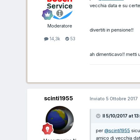
vecchia data e su certe 
Moderatore
divertiti in pensione!!
14,3k
53
ah dimenticavo!! metti 
scinti1955
Inviato
5 Ottobre 2017
Il 5/10/2017 at 1
per
@scinti1955
sicu
amico di vecchia data