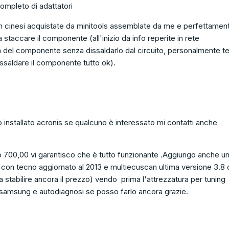
mpleto di adattatori
on cinesi acquistate da minitools assemblate da me e perfettamen
staccare il componente (all'inizio da info reperite in rete
ra del componente senza dissaldarlo dal circuito, personalmente t
issaldare il componente tutto ok).
ato installato acronis se qualcuno è interessato mi contatti anche
o 700,00 vi garantisco che è tutto funzionante .Aggiungo anche u
 con tecno aggiornato al 2013 e multiecuscan ultima versione 3.8
(da stabilire ancora il prezzo) vendo prima l'attrezzatura per tuning
 samsung e autodiagnosi se posso farlo ancora grazie.