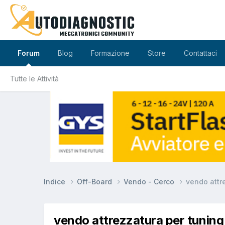
Forum
Blog
Formazione
Store
Contattaci
Tutte le Attività
Indice
Off-Board
Vendo - Cerco
vendo attr
vendo attrezzatura per tuning