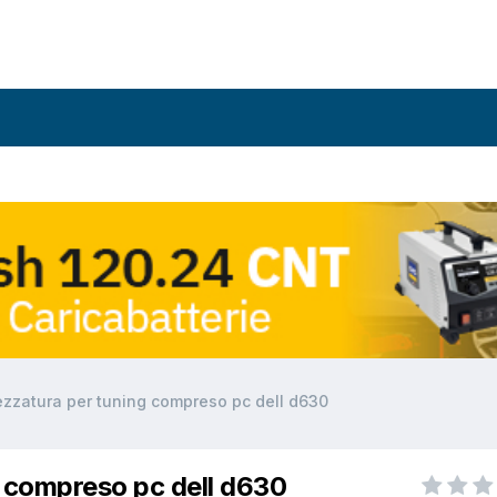
ezzatura per tuning compreso pc dell d630
 compreso pc dell d630