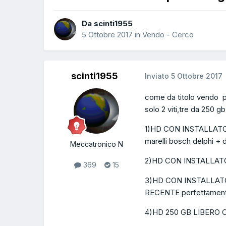
Da scinti1955
5 Ottobre 2017
in
Vendo - Cerco
scinti1955
Inviato
5 Ottobre 2017
come da titolo vendo pc 
solo 2 viti,tre da 250 g
1)HD CON INSTALLAT
marelli bosch delphi + 
Meccatronico N
2)HD CON INSTALLAT
369
15
3)HD CON INSTALLATO
RECENTE perfettament
4)HD 250 GB LIBERO