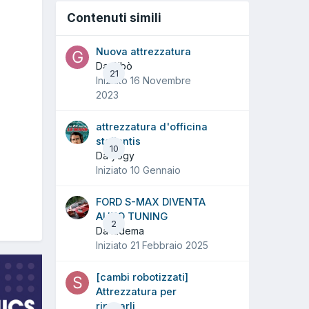
Contenuti simili
Nuova attrezzatura
Da Gibò
21
Iniziato
16 Novembre
2023
attrezzatura d'officina
stellantis
10
Da yogy
Iniziato
10 Gennaio
FORD S-MAX DIVENTA
AUTO TUNING
2
Da ludema
Iniziato
21 Febbraio 2025
[cambi robotizzati]
Attrezzatura per
ripararli