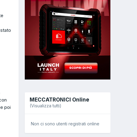
te
estato
n
MECCATRONICI Online
 con
(Visualizza tutti)
 e poi
Non ci sono utenti registrati online