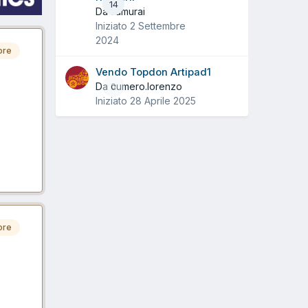
14
Da samurai
Iniziato
2 Settembre
2024
ore
Vendo Topdon Artipad1
Da cumero.lorenzo
0
Iniziato
28 Aprile 2025
ore