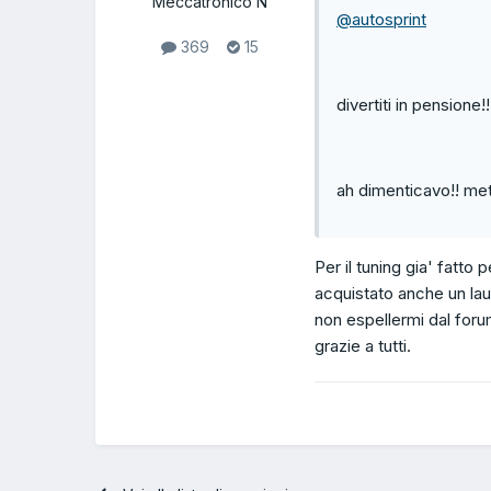
Meccatronico N
@autosprint
369
15
divertiti in pensione!!
ah dimenticavo!! met
Per il tuning gia' fatt
acquistato anche un lau
non espellermi dal foru
grazie a tutti.