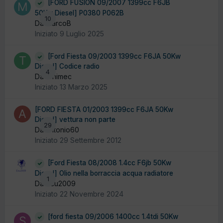
[FORD FUSION 09/2007 1399cc F6JB
50Kw Diesel] P0380 P062B
10
Da MarcoB
Iniziato
9 Luglio 2025
[Ford Fiesta 09/2003 1399cc F6JA 50Kw
Diesel] Codice radio
4
Da tonimec
Iniziato
13 Marzo 2025
[FORD FIESTA 01/2003 1399cc F6JA 50Kw
Diesel] vettura non parte
29
Da antonio60
Iniziato
29 Settembre 2012
[Ford Fiesta 08/2008 1.4cc F6jb 50Kw
Diesel] Olio nella borraccia acqua radiatore
1
Da ecu2009
Iniziato
22 Novembre 2024
[ford fiesta 09/2006 1400cc 1.4tdi 50Kw