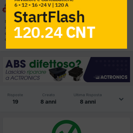
alessandro 3326
Inviato
3 Ottobre 2017
Salve a tutti e entrata questa fiesta con il motore che non
accellera rimane al minimo e spia abs accesa ho questi codici in
diagnosi e mi e mi rimane in memoria segnale velocita veicolo un
consiglio? Grazir
Risposte
Creato
Ultima Risposta
19
8 anni
8 anni