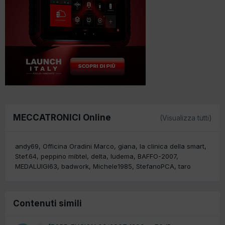
MECCATRONICI Online
(Visualizza tutti)
andy69
Officina Oradini Marco
giana
la clinica della smart
Stef.64
peppino mibtel
delta
ludema
BAFFO-2007
MEDALUIGI63
badwork
Michele1985
StefanoPCA
taro
Contenuti simili