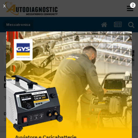
2
X
Meccatronica
[Ford Fiesta 07/2006 1399cc F6jb 50Kw
Diesel] Errore P1934 c1994
Da alessandro 3326
3 Ottobre 2017
in
Meccatronica