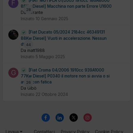
[FIAT MUTIPLA 01/2005 1910cc 186A8000
85Kw Diesel] Macchina non parte Errore U1600
28
Da ferrante
Iniziato
10 Gennaio 2025
[Fiat Ducato 05/2024 2184cc 46349131
88Kw Diesel] Vuoti in accelerazione. Nessun
dtc
44
Da matt1988
Iniziato
5 Maggio 2025
[Fiat Croma 04/2006 1910cc 939A1000
77Kw Diesel] P0340 il motore non si avvia o si
avvia con fatica
26
Da Gibò
Iniziato
22 Ottobre 2024
Lingua
Contattaci
Privacy Policy
Cookie Policy