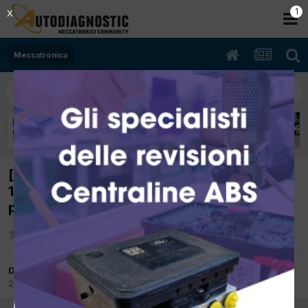
1
X
Meccatronica
[FIAT croma 194 11/2005 1910cc 939a2000
110Kw Diesel] si è spenta allo stop ' non
parte, nessun dtc
Da giana
2 Ottobre 2017
in
Meccatronica