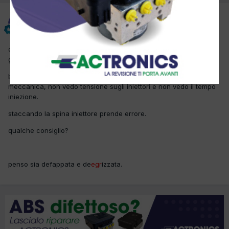
giana
Inviato
2 Ottobre 2017
questa croma si è spenta e non riparte, nessun dtc,pressione
gasolio in avviamento 330
bar, vedo giri motore 220/230, con spray parte perciò escluderei
meccanica, non vedo tensione sugli iniettori e non vedo il tempo
iniezione.
staccando la spina iniettore prende errore.
qualche consiglio?
penso sia defappata e de
egr
izzata.