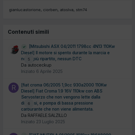
gianlucastorione
ciorben
atoslva
stm74
Contenuti simili
[Mitsubishi ASX 04/2011 1798cc 4N13 110Kw
Diesel] Il motore si spento durante la marcia e
non è più ripartito, nessun DTC
5
Da autoceckup
Iniziato
6 Aprile 2025
[fiat croma 06/2005 1,9cc 930a2000 110Kw
Diesel] Fiat Croma 1.9 16V 110kw con ABS
Servosterzo che non vengono lette dalla
diagnosi, e pompa di bassa pressione
6
carburante che non viene alimentata.
Da RAFFAELE.SALZILLO
Iniziato
23 Luglio 2025