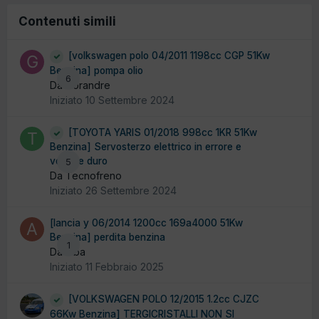
Contenuti simili
[volkswagen polo 04/2011 1198cc CGP 51Kw
Benzina] pompa olio
6
Da Gorandre
Iniziato
10 Settembre 2024
[TOYOTA YARIS 01/2018 998cc 1KR 51Kw
Benzina] Servosterzo elettrico in errore e
volante duro
5
Da Tecnofreno
Iniziato
26 Settembre 2024
[lancia y 06/2014 1200cc 169a4000 51Kw
Benzina] perdita benzina
1
Da alba
Iniziato
11 Febbraio 2025
[VOLKSWAGEN POLO 12/2015 1.2cc CJZC
66Kw Benzina] TERGICRISTALLI NON SI