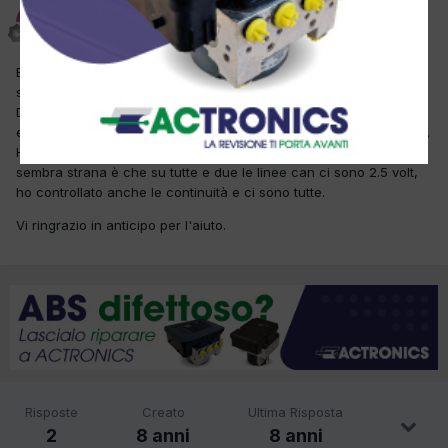
Ottocarservice
Inviato
30 Settembre 2017
Buongiorno a tutti , una settimana fa è arrivata un Polo con la
scatola che non funzionava, sostituita la stessa adesso funziona.
Da subito non si è spenta la spia dello sterzo e non si riesce ad
entrare in diagnosi, non accetta nemmeno la regolazione di base.
Ho controllato le alimentazioni e ci sono tutte, la cosa che mi
sembra strana è che su tutte e due le linee can ci sono 2.5 volt,
ho controllato anche le continuità e ci sono tutte.
Vi ringrazio in anticipo per l'aiuto.
Risposte
Creato
Ultima Risposta
2
8 anni
8 anni