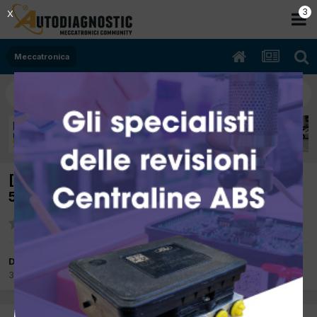
2
X
Meccatronica
[volkswagen polo 12/2012 1200cc cgpa
51Kw Benzina] servosterzo elettrico
Da Ottocarservice
30 Settembre 2017
in
Meccatronica