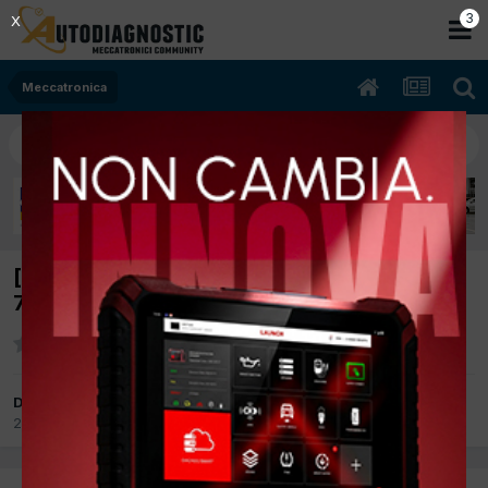
2
X
Meccatronica
[Mercedes A 150 03/2005 1498cc 266920
70Kw Benzina] Partenza a freddo
Da Simone7
25 Settembre 2017
in
Meccatronica