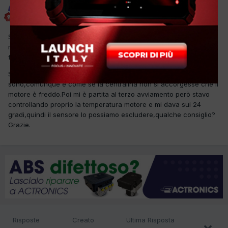
Simone7
Inviato
25 Settembre 2017
Salve il cliente si lamenta che a volte specialmente a freddo il
motore non parte al primo colpo,ho riprovato a freddo e
finalmente il difetto si è presentato anche a me.
Stavo facendo la diagnosi,errori in centralina non ci
sono,comunque è come se la centralina non si accorgesse che il
motore è freddo.Poi mi è partita al terzo avviamento però stavo
controllando proprio la temperatura motore e mi dava sui 24
gradi,quindi il sensore lo possiamo escludere,qualche consiglio?
Grazie.
Risposte
Creato
Ultima Risposta