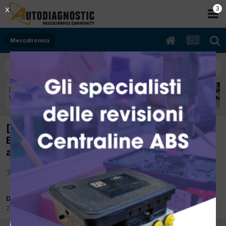
2
X
Meccatronica
[Citroen C3 01/2007 1124cc HFX 44Kw
Benzina] A freddo si spegne e non tira poi
appena fatti 500m và tutto ok
Da meccanico
23 Settembre 2017
in
Meccatronica