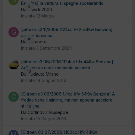
Benzina] la vettura si spegne accelerando
6
Da davide2000
Iniziato
12 Marzo
[citroen c2 11/2009 1124cc HFX 44Kw Benzina]
ac non funziona
30
Da Gorandre
Iniziato
3 Settembre 2024
[citroen c3 06/2006 1124cc hfx 44Kw Benzina]
A/C non va con la seconda velocità
13
Da Sodauto Milano
Iniziato
14 Giugno 2016
[Citroen c3 06/2006 1.4cc kfv 54Kw Benzina] A
freddo tiene il minimo, ma non appena accelero,
si spegne
13
Da Cortinovis Giuseppe
Iniziato
15 Giugno 2016
[Citroen C3 07/2008 1.100cc Hfx 44Kw