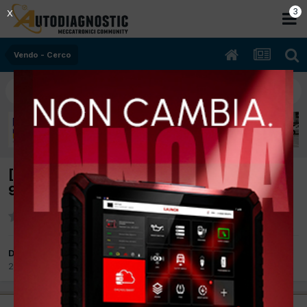
2
X
Vendo - Cerco
[CERCO] iniettori benzina fiat QUBO
9655251680
Da badwork
22 Settembre 2017
in
Vendo - Cerco