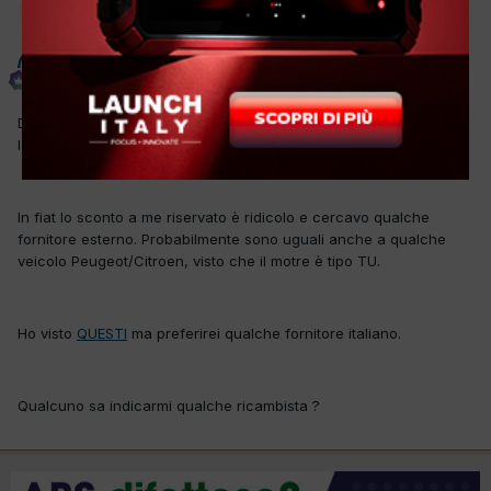
Moderatore
badwork
Inviato
22 Settembre 2017
Devo sostituire questi iniettori perchè non tengono ed al mattino
l'auto parte con difficoltà.
In fiat lo sconto a me riservato è ridicolo e cercavo qualche
fornitore esterno. Probabilmente sono uguali anche a qualche
veicolo Peugeot/Citroen, visto che il motre è tipo TU.
Ho visto
QUESTI
ma preferirei qualche fornitore italiano.
Qualcuno sa indicarmi qualche ricambista ?