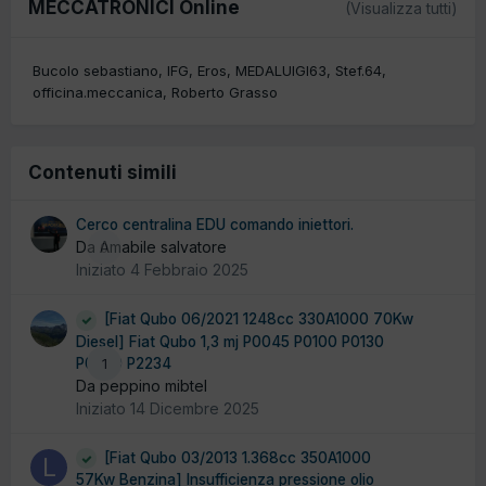
MECCATRONICI Online
(Visualizza tutti)
Bucolo sebastiano
IFG
Eros
MEDALUIGI63
Stef.64
officina.meccanica
Roberto Grasso
Contenuti simili
Cerco centralina EDU comando iniettori.
Da Amabile salvatore
0
Iniziato
4 Febbraio 2025
[Fiat Qubo 06/2021 1248cc 330A1000 70Kw
Diesel] Fiat Qubo 1,3 mj P0045 P0100 P0130
P0380 P2234
1
Da peppino mibtel
Iniziato
14 Dicembre 2025
[Fiat Qubo 03/2013 1.368cc 350A1000
57Kw Benzina] Insufficienza pressione olio