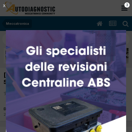
2
X
Meccatronica
[Vw Golf 4 05/2002 1.9cc Axr 101Kw Diesel]
Spia candelette
Da giuseppe2016
21 Settembre 2017
in
Meccatronica