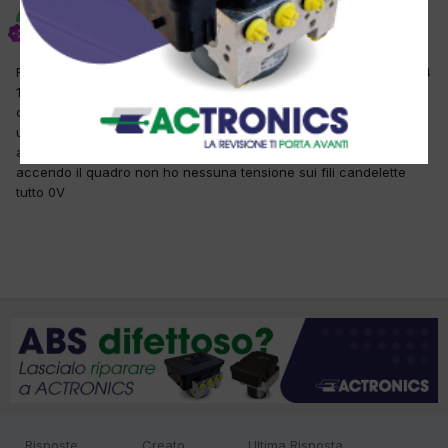
giuseppe2016
Inviato
21 Settembre 2017
Ragazzi ho bisogno di un aiuto non riesco a venirne a capo golf 4
1.9 diesel spia candellette che si accende dopo qualche minuto
che il motore va in moto nessun codice errore in diagnosi tranne
uno relativo al sensore pedale freno infatti rimangono gli stop
accesi , le candelette sono OK i fili sono OK relè OK ma quando
accendo il quadro non ho nessuna tensione sui fili candelette
tutto 0V
Risposte
Creato
Ultima Risposta