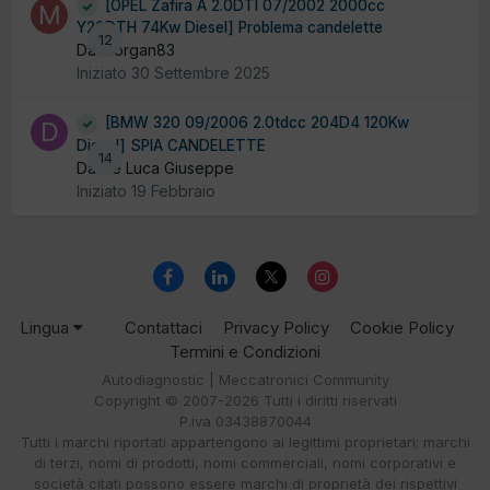
[OPEL Zafira A 2.0DTI 07/2002 2000cc
Y20DTH 74Kw Diesel] Problema candelette
12
Da Morgan83
Iniziato
30 Settembre 2025
[BMW 320 09/2006 2.0tdcc 204D4 120Kw
Diesel] SPIA CANDELETTE
14
Da De Luca Giuseppe
Iniziato
19 Febbraio
Lingua
Contattaci
Privacy Policy
Cookie Policy
Termini e Condizioni
Autodiagnostic | Meccatronici Community
Copyright © 2007-2026 Tutti i diritti riservati
P.iva 03438870044
Tutti i marchi riportati appartengono ai legittimi proprietari; marchi
di terzi, nomi di prodotti, nomi commerciali, nomi corporativi e
società citati possono essere marchi di proprietà dei rispettivi