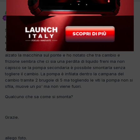
Manuele
Inviato
20 Settembre 2017
Salve a tutti, ho questo mezzo che a detta del cliente si è trovato
con il pedale frizione in fondo. Dopo averlo ritirato su con le mani
e aver pompato un paio di volte, adesso funziona bene. Ho
controllato la pompa sotto il pedale e non sembra che perda. Ho
alzato la macchina sul ponte e ho notato che tra cambio e
frizione sembra che ci sia una perdita di liquido freni ma non
capisco se la pompa secondaria è possibile smontarla senza
togliere il cambio. La pompa è infilata dentro la campana del
cambio tramite 2 brugole di 5 ma togliendo le viti la pompa non si
sfila, muove un po' ma non viene fuori.
Qualcuno che sa come si smonta?
Grazie.
allego foto.