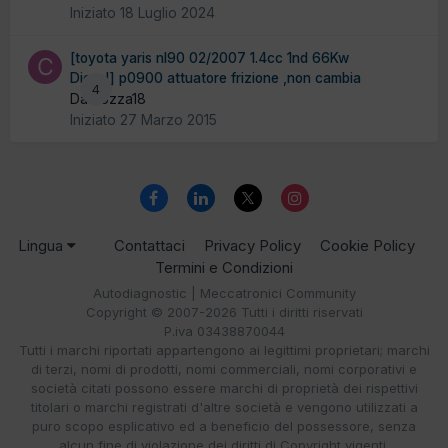
Iniziato
18 Luglio 2024
[toyota yaris nl90 02/2007 1.4cc 1nd 66Kw
Diesel] p0900 attuatore frizione ,non cambia
4
Da cozza18
Iniziato
27 Marzo 2015
Lingua
Contattaci
Privacy Policy
Cookie Policy
Termini e Condizioni
Autodiagnostic | Meccatronici Community
Copyright © 2007-2026 Tutti i diritti riservati
P.iva 03438870044
Tutti i marchi riportati appartengono ai legittimi proprietari; marchi
di terzi, nomi di prodotti, nomi commerciali, nomi corporativi e
società citati possono essere marchi di proprietà dei rispettivi
titolari o marchi registrati d'altre società e vengono utilizzati a
puro scopo esplicativo ed a beneficio del possessore, senza
alcun fine di violazione dei diritti di Copyright vigenti.