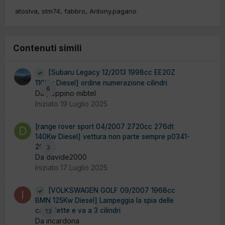
atoslva
stm74
fabbro
Antony.pagano
Contenuti simili
[Subaru Legacy 12/2013 1998cc EE20Z
110Kw Diesel] ordine numerazione cilindri
6
Da peppino mibtel
Iniziato
19 Luglio 2025
[range rover sport 04/2007 2720cc 276dt
140Kw Diesel] vettura non parte sempre p0341-
29
3
Da davide2000
Iniziato
17 Luglio 2025
[VOLKSWAGEN GOLF 09/2007 1968cc
BMN 125Kw Diesel] Lampeggia la spia delle
candelette e va a 3 cilindri
13
Da incardona