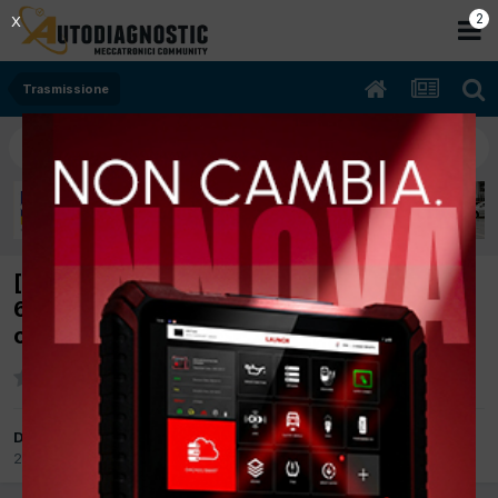
2
X
Trasmissione
[Ssangyong Action sport 09/2007 1998cc
664 951 104Kw Diesel] Come si smonta
cilindro secondario frizione
Da Manuele
20 Settembre 2017
in
Trasmissione