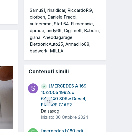
Samu91
rinaldicar
RiccardoRG
ciorben
Daniele Fracci
autoemme
Stef.64
El mecanic
dprace
andy69
Gigliarelli
Babolin
giana
Aneddagarage
ElettronicAuto25
Armadillo88
badwork
MILLA
Contenuti simili
[MERCEDES A 169
10/2005 1992cc
640940 80Kw Diesel]
12
ERRORE C1AE2
Da sasog
Iniziato
30 Ottobre 2024
[mercedes b180 cdi