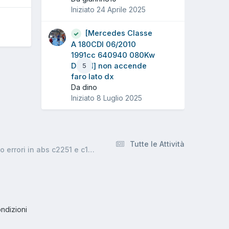
Iniziato
24 Aprile 2025
[Mercedes Classe
A 180CDI 06/2010
1991cc 640940 080Kw
Diesel] non accende
5
faro lato dx
Da dino
Iniziato
8 Luglio 2025
Tutte le Attività
[mercedes benz classe a 05/2005 1991cc 640940 80Kw Diesel] mercedes classe a si spenge in avviamento a freddo errori in abs c2251 e c1425
ndizioni