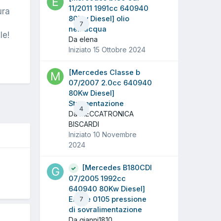
11/2011 1991cc 640940
ura
80Kw Diesel] olio
7
nell'acqua
le!
Da elena
Iniziato
15 Ottobre 2024
[Mercedes Classe b
07/2007 2.0cc 640940
80Kw Diesel]
Strumentazione
4
Da MECCATRONICA
BISCARDI
Iniziato
10 Novembre
2024
[Mercedes B180CDI
07/2005 1992cc
5
640940 80Kw Diesel]
Errore 0105 pressione
7
di sovralimentazione
Da gianni1810