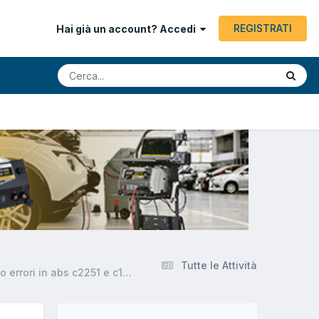
REGISTRATI
Hai già un account? Accedi
Tutte le Attività
[mercedes benz classe a 05/2005 1991cc 640940 80Kw Diesel] mercedes classe a si spenge in avviamento a freddo errori in abs c2251 e c1425