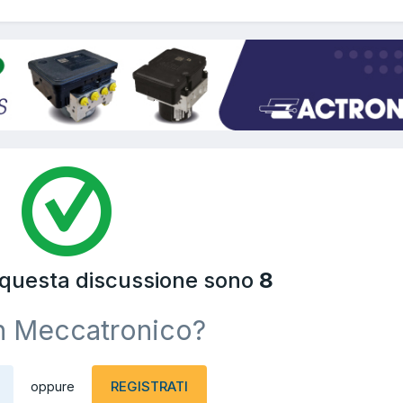
a questa discussione sono
8
n Meccatronico?
REGISTRATI
oppure