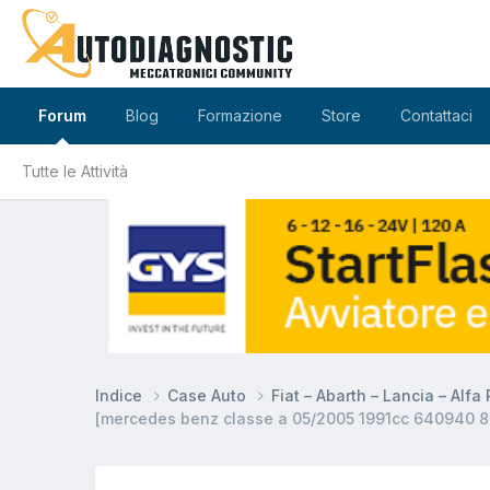
Forum
Blog
Formazione
Store
Contattaci
Tutte le Attività
Indice
Case Auto
Fiat – Abarth – Lancia – Alf