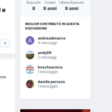
Risposte
Creato
Ultima Risposta
8
8 anni
8 anni
 e
MIGLIOR CONTRIBUTO IN QUESTA
DISCUSSIONE
andreadimarco
4 messaggi
3
andy69
2 messaggi
boschservice
1 messaggio
come
davide peruzzo
1 messaggio