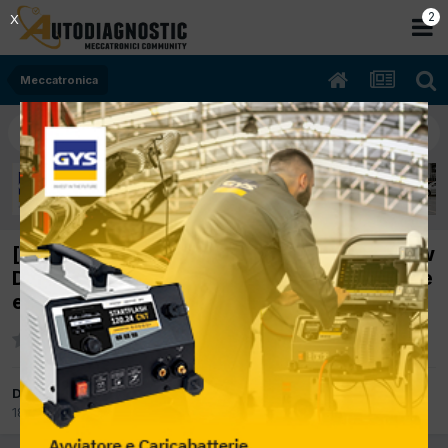
2
X
Meccatronica
[Opel Astra H 03/2008 1686cc Z17DTH 74Kw
Diesel] Rumore di rotazione in accellerazione
e al minimo per una decina di secondi
Da waltervoli
18 Settembre 2017
in
Meccatronica