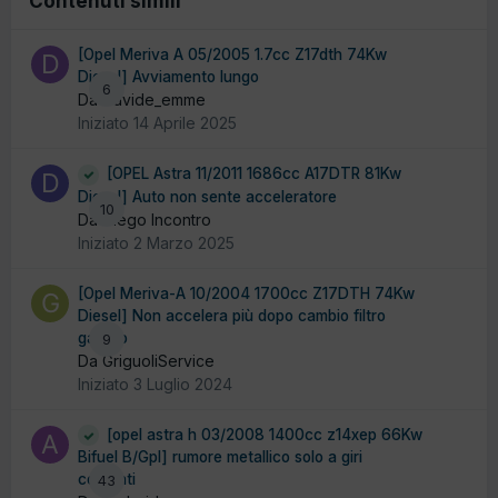
Contenuti simili
[Opel Meriva A 05/2005 1.7cc Z17dth 74Kw
Diesel] Avviamento lungo
6
Da Davide_emme
Iniziato
14 Aprile 2025
[OPEL Astra 11/2011 1686cc A17DTR 81Kw
Diesel] Auto non sente acceleratore
10
Da Diego Incontro
Iniziato
2 Marzo 2025
[Opel Meriva-A 10/2004 1700cc Z17DTH 74Kw
Diesel] Non accelera più dopo cambio filtro
gasolio
9
Da GriguoliService
Iniziato
3 Luglio 2024
[opel astra h 03/2008 1400cc z14xep 66Kw
Bifuel B/Gpl] rumore metallico solo a giri
costanti
43