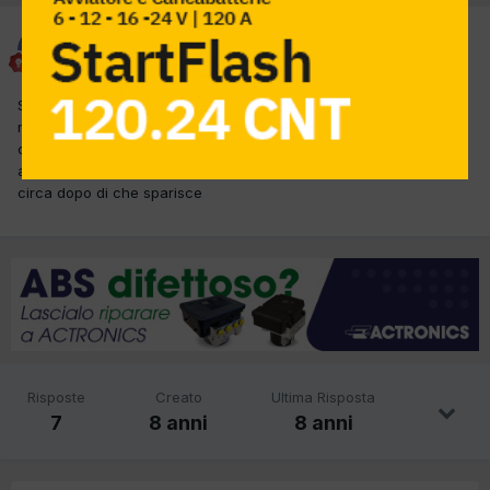
waltervoli
Inviato
18 Settembre 2017
Su questa vettura ho sostituito la turbina provando l'auto
muovendomi anche in prima marcia si sente un rumore come se
ci fosse una pompa elettrica che gira e lo stesso rumore si sente
ache se mi fermo lasciando il motore al minimo per un 15 secondi
circa dopo di che sparisce
Risposte
Creato
Ultima Risposta
7
8 anni
8 anni