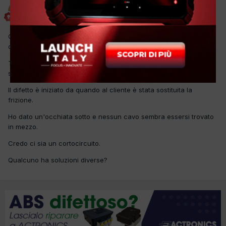
cesare tarasco
Inviato
14 Settembre 2017
Questa Suzuki è venuta in officina per il mancato funzionamento
del clima e della ventola.
Trovato un il fusibile da 15A HTR bruciato sotto lo sterzo ma
sostituendolo si brucia ancora.
Il difetto è iniziato da quando al cliente è stata sostituita la
frizione.
Ho dato un'occhiata sotto e nessun cavo sembra essersi trovato
in mezzo.
Credo ci sia un cortocircuito.
Qualcuno ha soluzioni diverse?