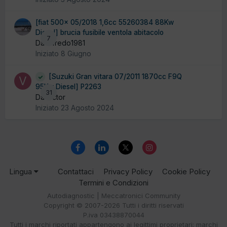
[fiat 500x 05/2018 1,6cc 55260384 88Kw
Diesel] brucia fusibile ventola abitacolo
7
Da alfredo1981
Iniziato
8 Giugno
[Suzuki Gran vitara 07/2011 1870cc F9Q
95Kw Diesel] P2263
31
Da victor
Iniziato
23 Agosto 2024
Lingua
Contattaci
Privacy Policy
Cookie Policy
Termini e Condizioni
Autodiagnostic | Meccatronici Community
Copyright © 2007-2026 Tutti i diritti riservati
P.iva 03438870044
Tutti i marchi riportati appartengono ai legittimi proprietari; marchi