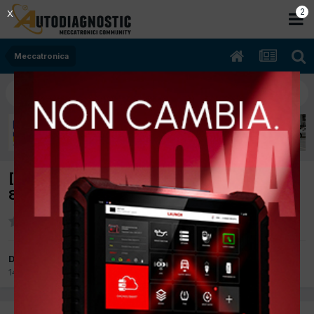
2
X
Meccatronica
[SUZUKI VITARA 09/2004 1997cc RHW
80Kw Diesel] Fusibile HTR brucia
Da cesare tarasco
14 Settembre 2017
in
Meccatronica