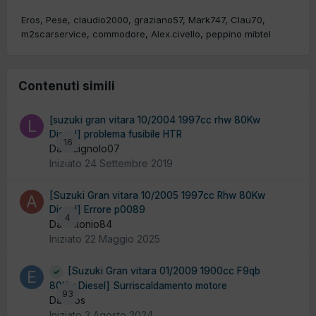
Eros
Pese
claudio2000
graziano57
Mark747
Clau70
m2scarservice
commodore
Alex.civello
peppino mibtel
Contenuti simili
[suzuki gran vitara 10/2004 1997cc rhw 80Kw
Diesel] problema fusibile HTR
16
Da lucignolo07
Iniziato
24 Settembre 2019
[Suzuki Gran vitara 10/2005 1997cc Rhw 80Kw
Diesel] Errore p0089
4
Da antonio84
Iniziato
22 Maggio 2025
[Suzuki Gran vitara 01/2009 1900cc F9qb
80Kw Diesel] Surriscaldamento motore
93
Da Eros
Iniziato
3 Agosto 2024