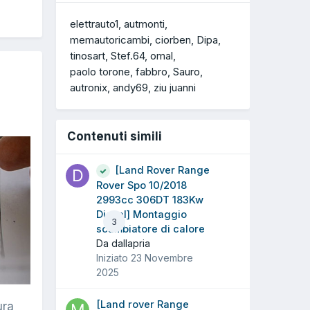
elettrauto1
autmonti
memautoricambi
ciorben
Dipa
tinosart
Stef.64
omal
paolo torone
fabbro
Sauro
autronix
andy69
ziu juanni
Contenuti simili
[Land Rover Range
Rover Spo 10/2018
2993cc 306DT 183Kw
Diesel] Montaggio
3
scambiatore di calore
Da dallapria
Iniziato
23 Novembre
2025
[Land rover Range
ura