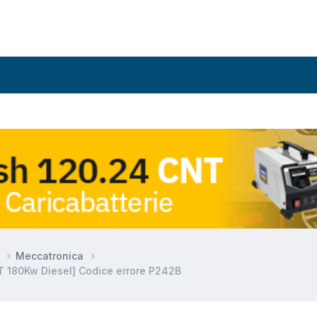
r
Meccatronica
T 180Kw Diesel] Codice errore P242B