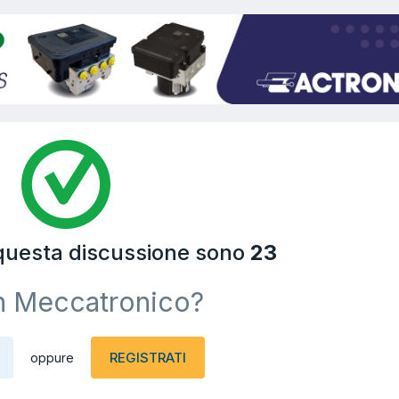
 questa discussione sono
23
n Meccatronico?
REGISTRATI
oppure