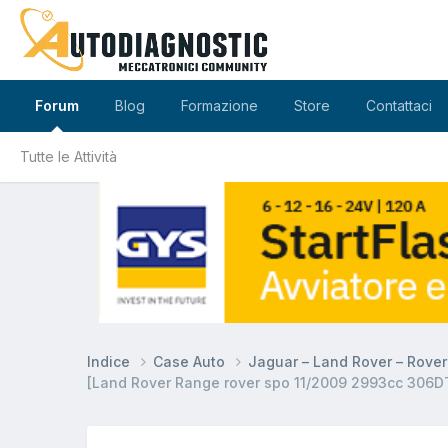
Forum
Blog
Formazione
Store
Contattaci
Tutte le Attività
Indice
Case Auto
Jaguar – Land Rover – Rove
[Land Rover Range rover spo 11/2009 2993cc 306D