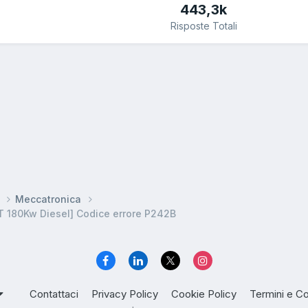
443,3k
Risposte Totali
r
Meccatronica
T 180Kw Diesel] Codice errore P242B
Contattaci
Privacy Policy
Cookie Policy
Termini e Co