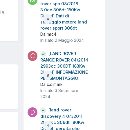
rover spo 08/2018
3.0cc 306dt 150Kw
le!
Diesel] Dati di
4
serraggio motore land
rover sport 306dt
Da mrc4
Iniziato
2 Maggio 2024
[LAND ROVER
RANGE ROVER 04/2014
2993cc 306DT 183Kw
Diesel] INFORMAZIONE
8
PER SMONTAGGIO
Da c.d.mark
Iniziato
3 Settembre
2024
5
[land rover
discovery 4 04/2011
2993cc 306dt 180Kw
4
Diesel] perdita olio