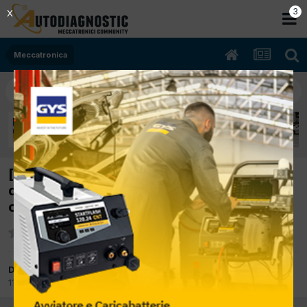
2
X
Meccatronica
[mercedes classe a 168 03/2003 1700cc
diesel 72Kw Diesel] sostituzione candelette
classe a prima serie
Da fiss
11 Settembre 2017
in
Meccatronica