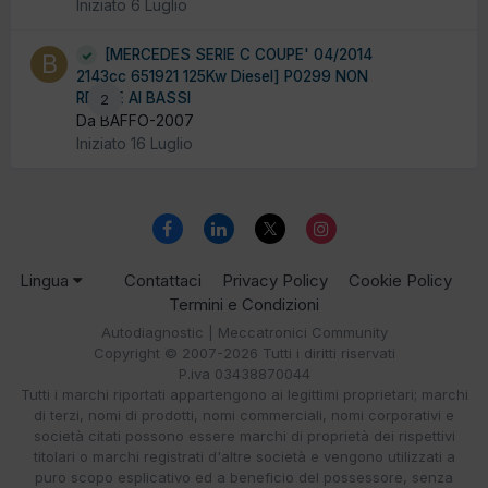
Iniziato
6 Luglio
[MERCEDES SERIE C COUPE' 04/2014
2143cc 651921 125Kw Diesel] P0299 NON
RENDE AI BASSI
2
Da BAFFO-2007
Iniziato
16 Luglio
Lingua
Contattaci
Privacy Policy
Cookie Policy
Termini e Condizioni
Autodiagnostic | Meccatronici Community
Copyright © 2007-2026 Tutti i diritti riservati
P.iva 03438870044
Tutti i marchi riportati appartengono ai legittimi proprietari; marchi
di terzi, nomi di prodotti, nomi commerciali, nomi corporativi e
società citati possono essere marchi di proprietà dei rispettivi
titolari o marchi registrati d'altre società e vengono utilizzati a
puro scopo esplicativo ed a beneficio del possessore, senza