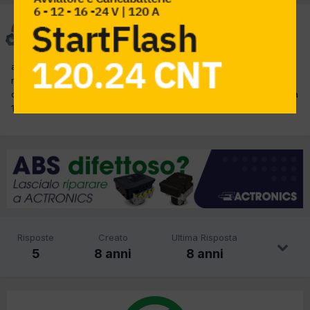
fiss
Inviato
11 Settembre 2017
alve a tutti...... la sostituzione delle candelette nella 168 con
mptore 1700 diesel sono complicate??? si devono smostare molte
cose??? i collettori rimangono su???? per capirci sono come nella
169??? una rogna????
Risposte
Creato
Ultima Risposta
5
8 anni
8 anni