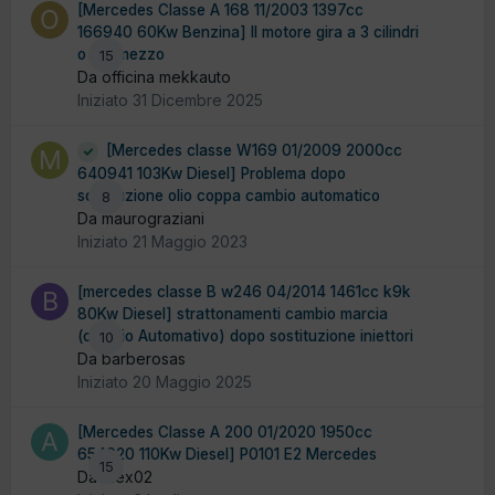
[Mercedes Classe A 168 11/2003 1397cc
166940 60Kw Benzina] Il motore gira a 3 cilindri
o 3 e mezzo
15
Da officina mekkauto
Iniziato
31 Dicembre 2025
[Mercedes classe W169 01/2009 2000cc
640941 103Kw Diesel] Problema dopo
sostituzione olio coppa cambio automatico
8
Da maurograziani
Iniziato
21 Maggio 2023
[mercedes classe B w246 04/2014 1461cc k9k
80Kw Diesel] strattonamenti cambio marcia
(cambio Automativo) dopo sostituzione iniettori
10
Da barberosas
Iniziato
20 Maggio 2025
[Mercedes Classe A 200 01/2020 1950cc
654920 110Kw Diesel] P0101 E2 Mercedes
15
Da Alex02