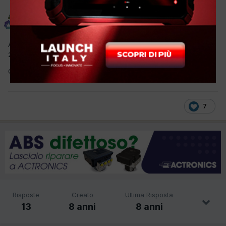
autobas
Inviato
11 Settembre 2017
Alzate il volume al secondo 23 e godetevi la nuova Moto 2 dal
2019
G7ZPT9fkgrM
7
Risposte
Creato
Ultima Risposta
13
8 anni
8 anni