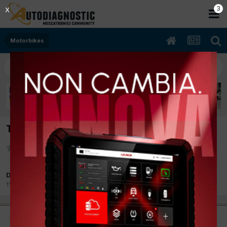
2
X
Motorbikes
Triumph 3 cilindri versione moto 2
Da autobas
11 Settembre 2017
in
Motorbikes
Moderatore