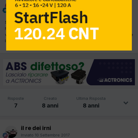
claudiosiotto
Inviato
10 Settembre 2017
Salve a tutti e buona domenica volevo chiedere a tutti visto che
ho dei clienti che mi hanno chiesto di rimappare le centraline
volevo sapere se qualcuno di voi le fa......ho la possibilita di fornire
la mappa ori grazie in anticipo
Risposte
Creato
Ultima Risposta
7
8 anni
8 anni
il re dei irni
Inviato
10 Settembre 2017