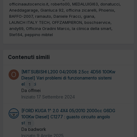
officinaautocencio.it
roberto00
MEDALUIGI63
donatucci
Aneddagarage
Gianluca 92
officina zicarelli
Phoenix
BAFFO-2007
ramauto
Daniele Fracci
giana
LAUNCH ITALY TECH
OFFZAMPIERON
boschservice
andy69
Officina Oradini Marco
la clinica della smart
Stef.64
peppino mibtel
Contenuti simili
[MITSUBISHI L200 04/2008 2.5cc 4D56 100Kw
Diesel] Vari problemi di funzionamento sistemi
elettrici
1
Da offmei
Iniziato
17 Settembre 2024
[FORD KUGA 1^ 2.0 4X4 05/2010 2000cc G6DG
100Kw Diesel] C1277 : guasto circuito angolo
sterza
11
Da badwork
Iniziato
9 Aprile 2025