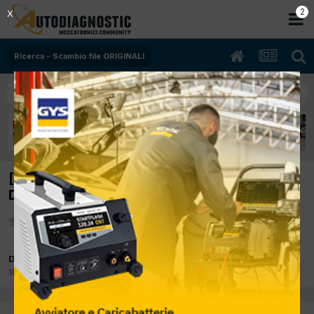
2
X
Ricerca - Scambio file ORIGINALI
[VARI vari 02/2010 2000cc AAAAA 100Kw
Diesel] Informazioni rimappatura
Da claudiosiotto
10 Settembre 2017
in
Ricerca - Scambio file ORIGINALI