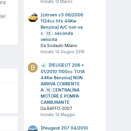
Iniziato
12 Marzo
ura
[citroen c3 06/2006
le!
1124cc hfx 44Kw
Benzina] A/C non va
con la seconda
13
velocità
Da Sodauto Milano
Iniziato
14 Giugno 2016
[PEUGEOT 206 +
01/2010 1100cc TU1A
44Kw Benzina] NON
ARRIVA CORRENTE
ALLA CENTRALINA
10
O
MOTORE E POMPA
CARBURANTE
Da BAFFO-2007
Iniziato
14 Maggio
[Peugeot 207 04/2010