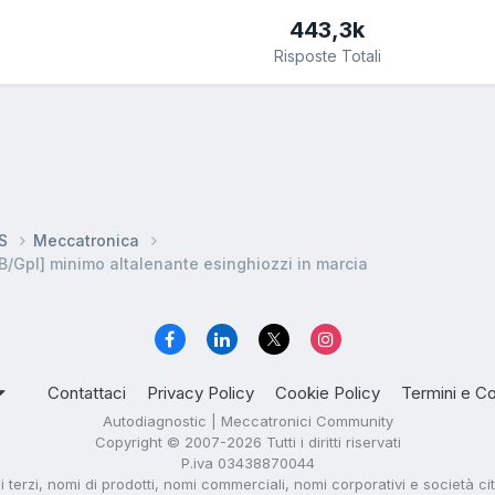
443,3k
Risposte Totali
DS
Meccatronica
B/Gpl] minimo altalenante esinghiozzi in marcia
Contattaci
Privacy Policy
Cookie Policy
Termini e Co
Autodiagnostic | Meccatronici Community
Copyright © 2007-2026 Tutti i diritti riservati
P.iva 03438870044
di terzi, nomi di prodotti, nomi commerciali, nomi corporativi e società ci