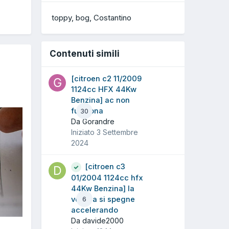
toppy
bog
Costantino
Contenuti simili
[citroen c2 11/2009
1124cc HFX 44Kw
Benzina] ac non
funziona
30
Da Gorandre
Iniziato
3 Settembre
2024
[citroen c3
01/2004 1124cc hfx
44Kw Benzina] la
vettura si spegne
6
accelerando
Da davide2000