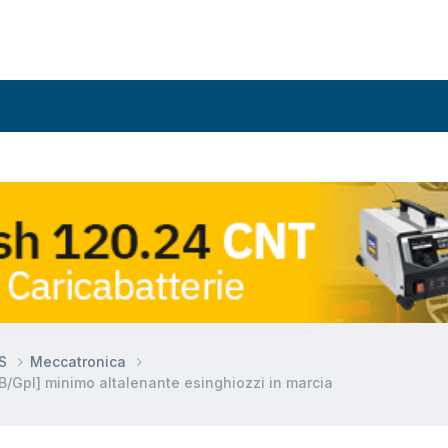
DS
Meccatronica
B/Gpl] minimo altalenante esinghiozzi in marcia