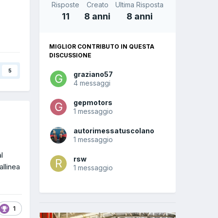
Risposte
Creato
Ultima Risposta
11
8 anni
8 anni
MIGLIOR CONTRIBUTO IN QUESTA
DISCUSSIONE
5
graziano57
4 messaggi
gepmotors
1 messaggio
autorimessatuscolano
1 messaggio
l
rsw
allinea
1 messaggio
1