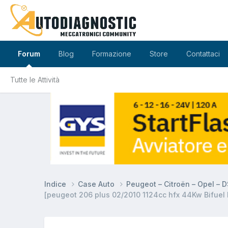
Forum
Blog
Formazione
Store
Contattaci
Tutte le Attività
Indice
Case Auto
Peugeot – Citroën – Opel – 
[peugeot 206 plus 02/2010 1124cc hfx 44Kw Bifuel 