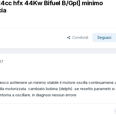
24cc hfx 44Kw Bifuel B/Gpl] minimo
cia
Condividi
Seguaci
17
iesco aottenere un minimo stabile il motore oscilla continuamene a
alla motorizzata cambiato bobina (delphi) .se resetto parametri si 
torna a oscillare. in diagnosi nessun errore