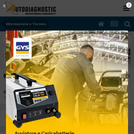
2
X
Informazione e Tecnica
Macchinario per pulizia dpf
Da enzo car
7 Settembre 2017
in
Informazione e Tecnica
PREC
Pagina 1 di 2
AVANTI