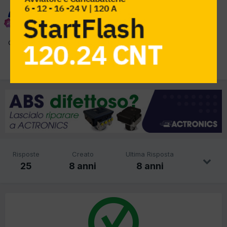
enzo car
Inviato
7 Settembre 2017
Qualcuno è al corrente?
Risposte
Creato
Ultima Risposta
25
8 anni
8 anni