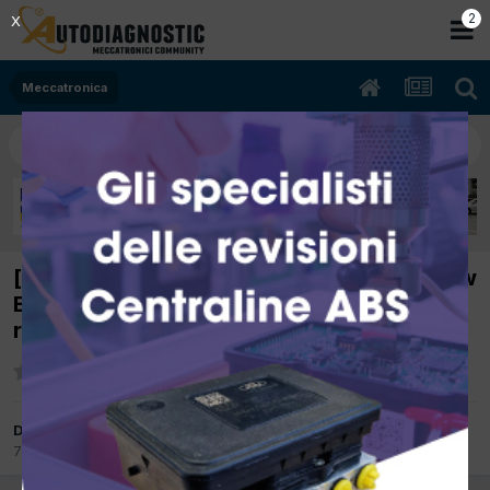
2
X
Meccatronica
[Fiat Doblo 03/2006 1596cc 182B6000 76Kw
Bifuel B/Metano] Manca apprendimento
ruota Fonica
Da Meccc78
7 Settembre 2017
in
Meccatronica