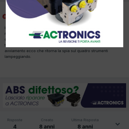
Meccc78
Inviato
7 Settembre 2017
In questa autovettura nonostante le tre accelerate a 5000 giri al
minuto non avviene l'apprendimento ruota fonica con
conseguente lampeggio spia gialla avaria motore, ovvero dopo le
tre accelerate la spia si spegne ma quando facciamo un nuovo
avviamento ecco che ritorna la spia sul quadro strumenti
lampeggiando.
Risposte
Creato
Ultima Risposta
4
8 anni
8 anni