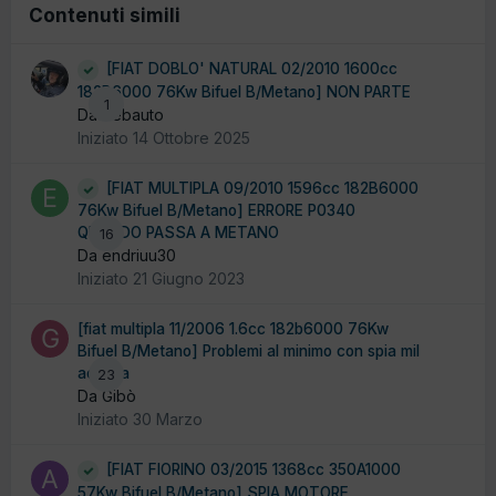
Contenuti simili
[FIAT DOBLO' NATURAL 02/2010 1600cc
182B6000 76Kw Bifuel B/Metano] NON PARTE
1
Da debauto
Iniziato
14 Ottobre 2025
[FIAT MULTIPLA 09/2010 1596cc 182B6000
76Kw Bifuel B/Metano] ERRORE P0340
QUANDO PASSA A METANO
16
Da endriuu30
Iniziato
21 Giugno 2023
[fiat multipla 11/2006 1.6cc 182b6000 76Kw
Bifuel B/Metano] Problemi al minimo con spia mil
accesa
23
Da Gibò
Iniziato
30 Marzo
[FIAT FIORINO 03/2015 1368cc 350A1000
57Kw Bifuel B/Metano] SPIA MOTORE