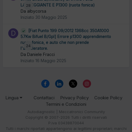
LAMPEGGIANTE E P1300 (ruota fonica)
28
Da albycorsa
Iniziato
30 Maggio 2025
[Fiat Punto 199 09/2012 1368cc 350A1000
57Kw Bifuel B/Gpl] Errore p1300 apprendimento
ruota fonica, e auto che non prende
24
l'acceleratore.
Da Daniele Fracci
Iniziato
16 Maggio 2025
Lingua
Contattaci
Privacy Policy
Cookie Policy
Termini e Condizioni
Autodiagnostic | Meccatronici Community
Copyright © 2007-2026 Tutti i diritti riservati
P.iva 03438870044
Tutti i marchi riportati appartengono ai legittimi proprietari; marchi