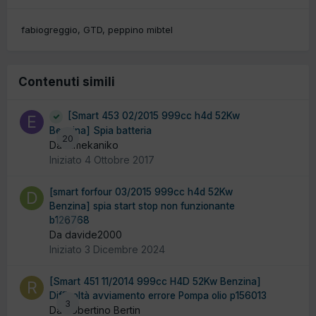
fabiogreggio
GTD
peppino mibtel
Contenuti simili
[Smart 453 02/2015 999cc h4d 52Kw
Benzina] Spia batteria
20
Da elmekaniko
Iniziato
4 Ottobre 2017
[smart forfour 03/2015 999cc h4d 52Kw
Benzina] spia start stop non funzionante
b126768
0
Da davide2000
Iniziato
3 Dicembre 2024
[Smart 451 11/2014 999cc H4D 52Kw Benzina]
Difficoltà avviamento errore Pompa olio p156013
3
Da Robertino Bertin