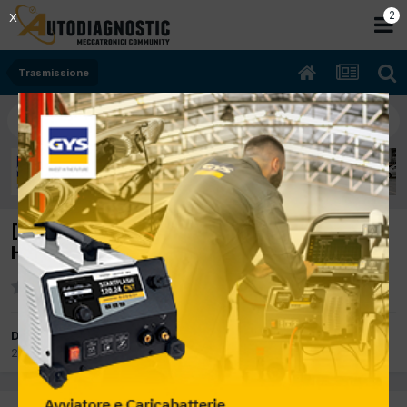
2
X
Trasmissione
[Smart Fortwo 451 5311G0 05/2015 999cc
H4D 52Kw Benzina] Spia avaria accesa
Da cogiuseppe
29 Agosto 2017
in
Trasmissione