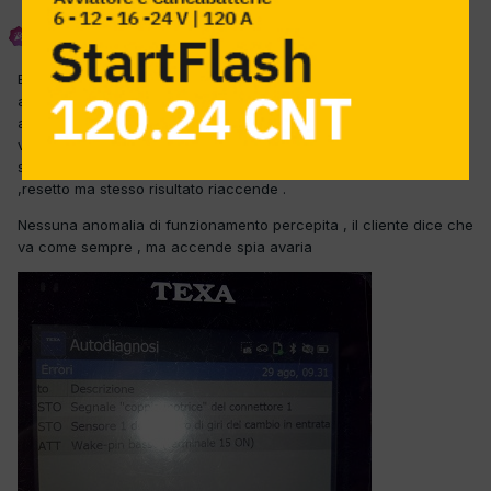
cogiuseppe
Inviato
29 Agosto 2017
Buon pomeriggio , mi è entrata questa car con spia avaria
accesa , delphi e Texa mi danno gli errori discordanti come
allegati provato a resettare dopo aver pulito con disossidante i
vari connettori , con texa un errore non resettabile su tre la spia
si spegne ma al giro di prova si riaccende delphi un solo errore
,resetto ma stesso risultato riaccende .
Nessuna anomalia di funzionamento percepita , il cliente dice che
va come sempre , ma accende spia avaria