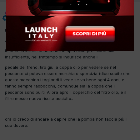
f.llimaggi
Inviato
25 Agosto 2017
Buonasera,
allora il problema è questo...
in accelerazione si accende la spia della pressione olio
insufficiente, nel frattempo si indurisce anche il
pedale del freno, tiro giù la coppa olio per vedere se nel
pescante ci poteva essere morchia o sporcizia (dico subito che
questa macchina i tagliandi li vede se va bene ogni 4 anni, e
fanno sempre rabbocchi), comunque sia la coppa che il
pescante sono puliti. Allora apro il coperchio del filtro olio, e il
filtro messo nuovo risulta asciutto..
ora io credo di andare a capire che la pompa non faccia più il
suo dovere.