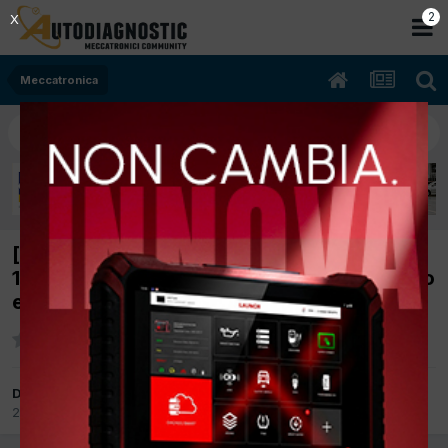
2
X
Meccatronica
[volkswagen passat 3c5 vari 03/2006
1968cc BKP 103Kw Diesel] pedale freno duro
e spia pressione olio
Da f.llimaggi
25 Agosto 2017
in
Meccatronica