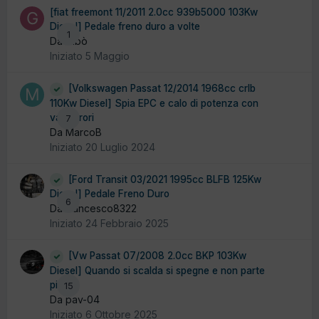
[fiat freemont 11/2011 2.0cc 939b5000 103Kw
Diesel] Pedale freno duro a volte
1
Da Gibò
Iniziato
5 Maggio
[Volkswagen Passat 12/2014 1968cc crlb
110Kw Diesel] Spia EPC e calo di potenza con
vari errori
7
Da MarcoB
Iniziato
20 Luglio 2024
[Ford Transit 03/2021 1995cc BLFB 125Kw
Diesel] Pedale Freno Duro
6
Da francesco8322
Iniziato
24 Febbraio 2025
[Vw Passat 07/2008 2.0cc BKP 103Kw
Diesel] Quando si scalda si spegne e non parte
più
15
Da pav-04
Iniziato
6 Ottobre 2025