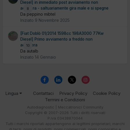
Diesel] in immediato post avviamento non
accelera - saltuariamente gira male e si spegne
8
Da peppino mibtel
Iniziato
9 Novembre 2025
[Fiat Doblò 01/2014 1598cc 198A3000 77Kw
Diesel] Primo avviamento a freddo non
accellera
10
Da autalb
Iniziato
14 Gennaio
Lingua
Contattaci
Privacy Policy
Cookie Policy
Termini e Condizioni
Autodiagnostic | Meccatronici Community
Copyright © 2007-2026 Tutti i diritti riservati
P.iva 03438870044
Tutti i marchi riportati appartengono ai legittimi proprietari; marchi
di terzi, nomi di prodotti, nomi commerciali, nomi corporativi e