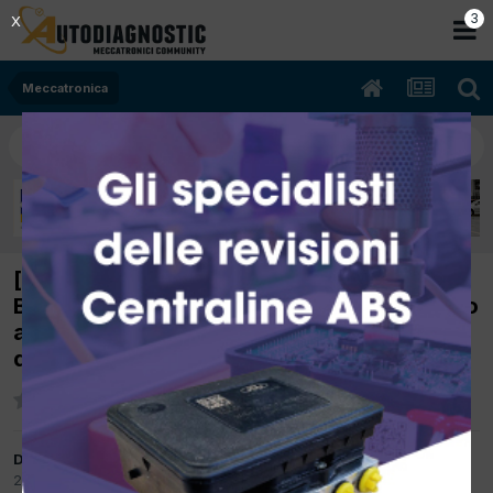
2
X
Meccatronica
[fiat auto qubo 09/2008 1400cc kfv 54Kw
Bifuel B/Gpl] motore da freddo o come primo
avviamento non risponde non accelera e
quasi sempre si spegne.
Da officinategazzini
23 Agosto 2017
in
Meccatronica