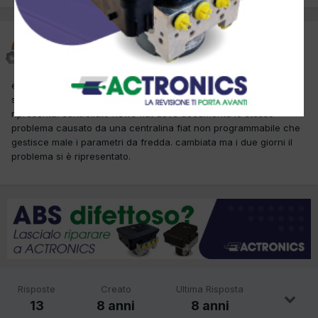
officinategazzini
Inviato
23 Agosto 2017
errore sonda ricca . provato alimentazione riscaldatore sonda e
sono presenti 12v . sost. sonda con una nuova ,il difetto si
ripresenta. controllato news fiat dove documenta lo stesso
problema causato da una centralina fiat non programmabile che
gestisce male i parametri da fredda. cambiata ma i due giorni il
problema si è ripresentato.
Risposte
Creato
Ultima Risposta
13
8 anni
8 anni