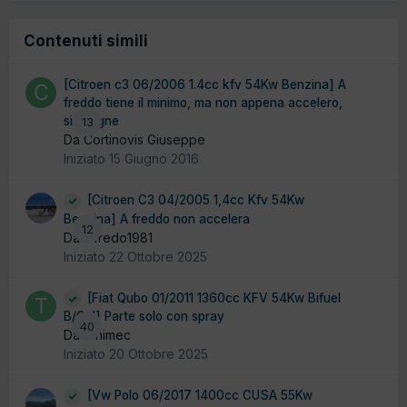
Contenuti simili
[Citroen c3 06/2006 1.4cc kfv 54Kw Benzina] A
freddo tiene il minimo, ma non appena accelero,
si spegne
13
Da Cortinovis Giuseppe
Iniziato
15 Giugno 2016
[Citroen C3 04/2005 1,4cc Kfv 54Kw
Benzina] A freddo non accelera
12
Da alfredo1981
Iniziato
22 Ottobre 2025
[Fiat Qubo 01/2011 1360cc KFV 54Kw Bifuel
B/Gpl] Parte solo con spray
40
Da tonimec
Iniziato
20 Ottobre 2025
[Vw Polo 06/2017 1400cc CUSA 55Kw