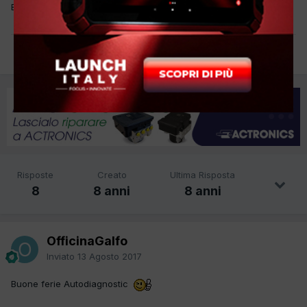
Buone ferie a tutti, rilassiamoci....
5
Risposte
Creato
Ultima Risposta
8
8 anni
8 anni
OfficinaGalfo
Inviato
13 Agosto 2017
Buone ferie Autodiagnostic