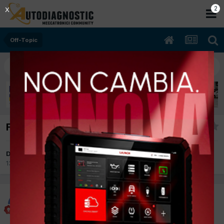
2
X
Off-Topic
Ferie
Da fabien
13 Agosto 2017
in
Off-Topic
fabien
Inviato
13 Agosto 2017