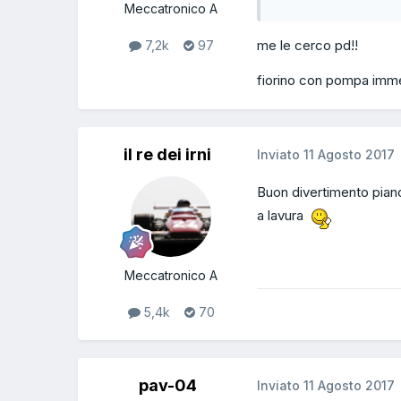
Meccatronico A
me le cerco pd!!
7,2k
97
fiorino con pompa imme
il re dei irni
Inviato
11 Agosto 2017
Buon divertimento pian
a lavura
Meccatronico A
5,4k
70
pav-04
Inviato
11 Agosto 2017