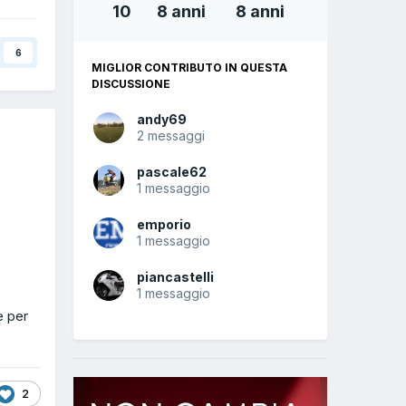
10
8 anni
8 anni
6
MIGLIOR CONTRIBUTO IN QUESTA
DISCUSSIONE
andy69
2 messaggi
pascale62
1 messaggio
emporio
1 messaggio
piancastelli
1 messaggio
e per
2