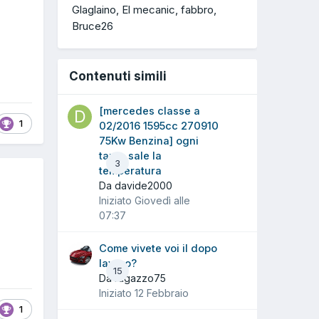
Glaglaino
El mecanic
fabbro
Bruce26
Contenuti simili
[mercedes classe a
1
02/2016 1595cc 270910
75Kw Benzina] ogni
tanto sale la
3
temperatura
Da davide2000
Iniziato
Giovedì alle
07:37
Come vivete voi il dopo
lavoro?
15
Da ragazzo75
Iniziato
12 Febbraio
1