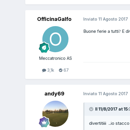
OfficinaGalfo
Inviato
11 Agosto 2017
Buone ferie a tutti
E di
?
Meccatronico AS
3,1k
67
andy69
Inviato
11 Agosto 2017
Il 11/8/2017 at 15
divertitiiii ..io st