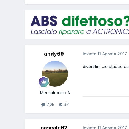
andy69
Inviato
11 Agosto 2017
divertitiiii ..io stacc
Meccatronico A
7,2k
97
pascale62
Inviato
11 Agosto 2017