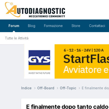
Forum
Blog
Formazione
Store
Contattaci
Tutte le Attività
Indice
Off-Board
Off-Topic
E finalmente do
E finalmente dopo tanto caldo