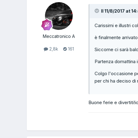
Il 11/8/2017 at 14
Carissimi e illustri co
Meccatronico A
è finalmente arrivato
2,8k
161
Siccome ci sarà bald
Partenza domattina i
Colgo l'occasione pe
per chi ha deciso di 
Buone ferie e divertiti!