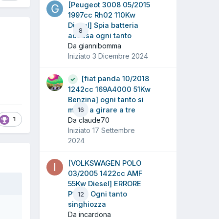
[Peugeot 3008 05/2015
1997cc Rh02 110Kw
Diesel] Spia batteria
8
accesa ogni tanto
Da giannibomma
Iniziato
3 Dicembre 2024
[fiat panda 10/2018
1242cc 169A4000 51Kw
Benzina] ogni tanto si
mette a girare a tre
16
1
Da claude70
Iniziato
17 Settembre
2024
[VOLKSWAGEN POLO
03/2005 1422cc AMF
55Kw Diesel] ERRORE
P1654 Ogni tanto
12
singhiozza
Da incardona