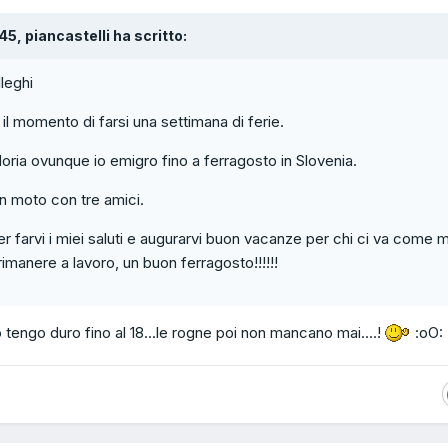
:45, piancastelli ha scritto:
lleghi
 il momento di farsi una settimana di ferie.
oria ovunque io emigro fino a ferragosto in Slovenia.
n moto con tre amici.
r farvi i miei saluti e augurarvi buon vacanze per chi ci va come 
rimanere a lavoro, un buon ferragosto!!!!!!
io tengo duro fino al 18...le rogne poi non mancano mai....!
:oO: