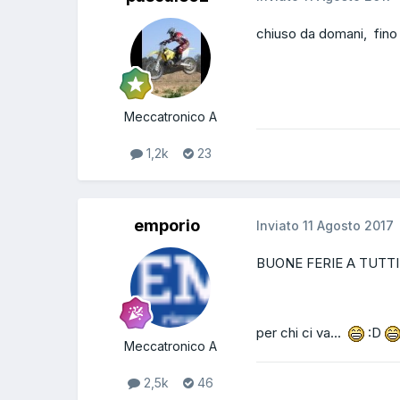
chiuso da domani, fino
Meccatronico A
1,2k
23
emporio
Inviato
11 Agosto 2017
BUONE FERIE A TUTTIIIIIIII
per chi ci va...
:D
Meccatronico A
2,5k
46