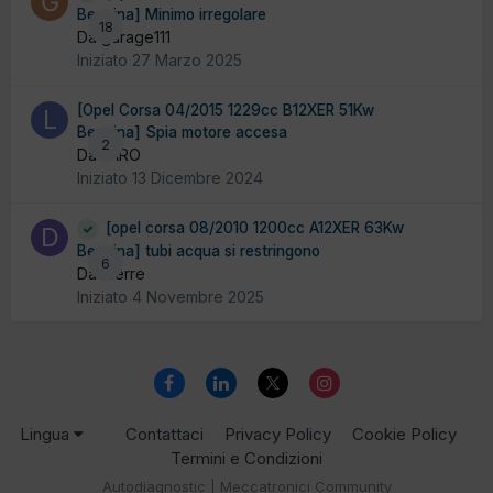
Benzina] Minimo irregolare
18
Da garage111
Iniziato
27 Marzo 2025
[Opel Corsa 04/2015 1229cc B12XER 51Kw
Benzina] Spia motore accesa
2
Da LARO
Iniziato
13 Dicembre 2024
[opel corsa 08/2010 1200cc A12XER 63Kw
Benzina] tubi acqua si restringono
6
Da dierre
Iniziato
4 Novembre 2025
Lingua
Contattaci
Privacy Policy
Cookie Policy
Termini e Condizioni
Autodiagnostic | Meccatronici Community