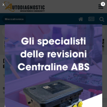
2
X
Meccatronica
[OPEL CORSA C 12/2001 973cc Z10XE 43Kw
Benzina] NON SI AVVIA
Da ANDREABONGIOVANNI
10 Agosto 2017
in
Meccatronica