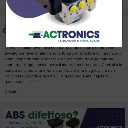
PREC
Pagina 1 di 2
AVANTI
ANDREABONGIOVANNI
Inviato
10 Agosto 2017
Salve, ho un problema con questa opel corsa. Giorni fa il mio
cliente si lamentava della scarsa resa del motore, dopo averlo
avviato non aveva nemmeno la forza per spostare la macchina in
piano, sono andato a vedere e chiaramente trovo la batteria
scarica, collego i cavi e avvio il motore ma non parte. Controllo la
pompa della benzina e funziona, faccio una diagnosi ma non
trovo nessun codice guasto...... a qualcuno è mai capitato
qualcosa di simile?
Grazie.