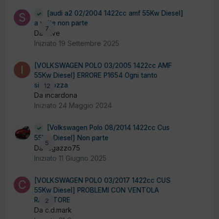
[audi a2 02/2004 1422cc amf 55Kw Diesel]
a volte non parte
7
Da stive
Iniziato
19 Settembre 2025
[VOLKSWAGEN POLO 03/2005 1422cc AMF
55Kw Diesel] ERRORE P1654 Ogni tanto
singhiozza
12
Da incardona
Iniziato
24 Maggio 2024
[Volkswagen Polo 08/2014 1422cc Cus
55Kw Diesel] Non parte
5
Da ragazzo75
Iniziato
11 Giugno 2025
[VOLKSWAGEN POLO 03/2017 1422cc CUS
55Kw Diesel] PROBLEMI CON VENTOLA
RADIATORE
2
Da c.d.mark