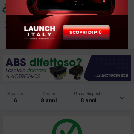
Out Run
Inviato
4 Agosto 2017
salve mi accende code 89 in avviameto in memoria guasti motore
non mi da niente qualcuno sa cosa puo' essere grazie
Risposte
Creato
Ultima Risposta
6
9 anni
8 anni