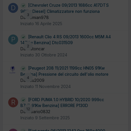
[Chevrolet Cruze 09/2013 1686cc A17DTS
96Kw Diesel] Climatizzatore non funziona
3
Da demian978
Iniziato
16 Aprile 2025
[Renault Clio 4 RS 09/2013 1600cc M5M A4
147Kw Benzina] Dtc031509
2
Da Pistoncar
Iniziato
30 Ottobre 2024
[Peugeot 208 11/2021 1199cc HN05 91Kw
Benzina] Pressione del circuito dell'olio motore
4
Da ecu2009
Iniziato
11 Novembre 2024
[FORD PUMA 1.0 HYBRID 10/2020 999cc
B7JB 91Kw Benzina] ERRORE P130D
12
Da rosario0832
Iniziato
9 Settembre 2025