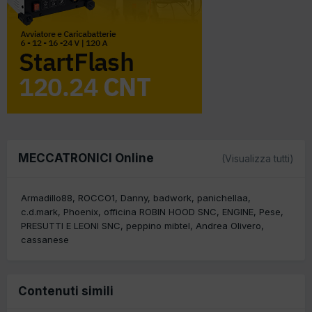
MECCATRONICI Online
(Visualizza tutti)
Armadillo88
ROCCO1
Danny
badwork
panichellaa
c.d.mark
Phoenix
officina ROBIN HOOD SNC
ENGINE
Pese
PRESUTTI E LEONI SNC
peppino mibtel
Andrea Olivero
cassanese
Contenuti simili