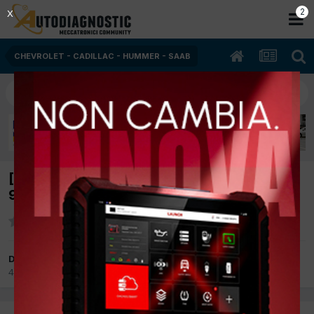
1
X
CHEVROLET - CADILLAC - HUMMER - SAAB
[chevrolett cruze 12/2013 1600cc f16d4
91Kw Benzina] spia code 89
Da Out Run
4 Agosto 2017
in
CHEVROLET - CADILLAC - HUMMER - SAAB