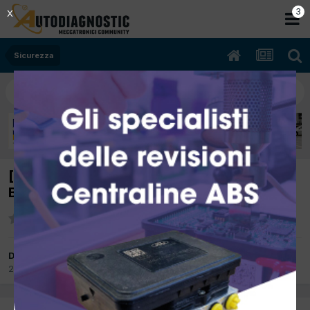
2
X
Sicurezza
[toyota yaris 04/2007 1300cc 2szfe 64Kw
Benzina] segnale cinture allacciate
Da lancia
27 Aprile 2017
in
Sicurezza