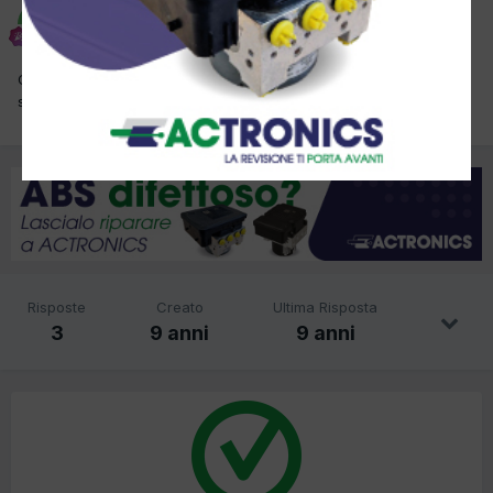
lancia
Inviato
27 Aprile 2017
Ciao.Qualcuno sa come eliminare il cicalino quando la cintura e'
slacciata?Grazie.
Risposte
Creato
Ultima Risposta
3
9 anni
9 anni