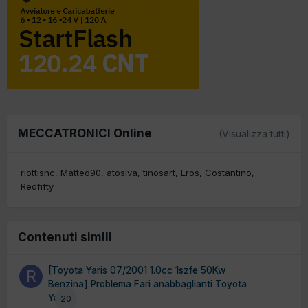
MECCATRONICI Online
(Visualizza tutti)
riottisnc
Matteo90
atoslva
tinosart
Eros
Costantino
Redfifty
Contenuti simili
[Toyota Yaris 07/2001 1.0cc 1szfe 50Kw
Benzina] Problema Fari anabbaglianti Toyota
Yaris
20