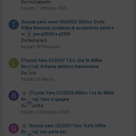
Da rozzapaolo
Iniziato
7 Ottobre 2025
[toyota yaris verso 09/2003 1300cc 2nzfe
63Kw Benzina] problema di avviamento parte e
si spegne p0500 e p1305
5
Da tecnicard
Iniziato
19 Febbraio
[Toyota Yaris 01/2007 1.3cc 2nz fe 68Kw
Benzina] Schema elettrico trasmissione
0
Da lario
Iniziato
13 Marzo
[Toyota Yaris 07/2003 998cc 1 sz fe 48Kw
Benzina] Yaris si spegne
25
Da Bizio84
Iniziato
6 Febbraio 2025
[toyota yaris 02/2001 1.0cc 1szfe 50Kw
Benzina] non parte piu'
21