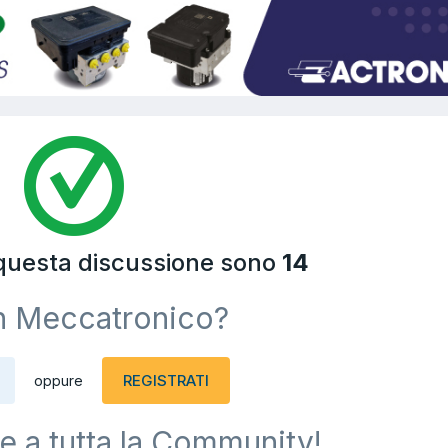
 questa discussione sono
14
n Meccatronico?
REGISTRATI
oppure
e a tutta la Community!