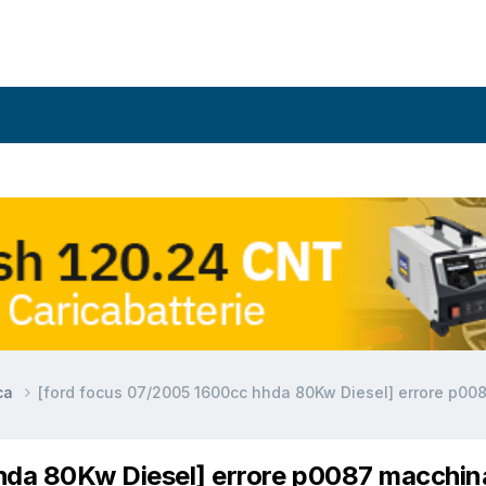
ca
[ford focus 07/2005 1600cc hhda 80Kw Diesel] errore p00
hda 80Kw Diesel] errore p0087 macchina