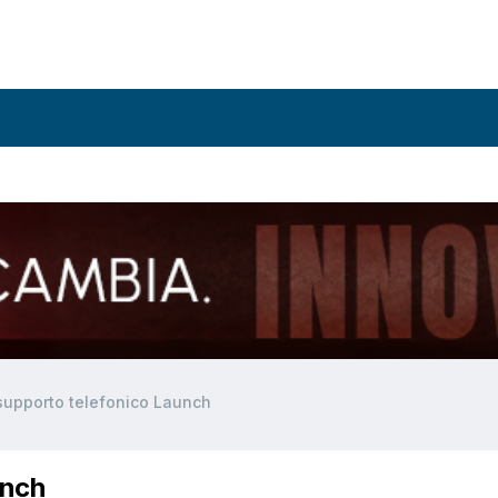
 supporto telefonico Launch
unch