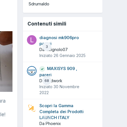
Sdrumaldo
Contenuti simili
diagnosi mk906pro
pareri
3
Da lucignolo07
Iniziato
26 Gennaio 2025
MAXISYS 909 ,
pareri
Da badwork
68
Iniziato
30 Novembre
2022
ura
Scopri la Gamma
Completa dei Prodotti
le!
LAUNCH ITALY
0
Da Phoenix