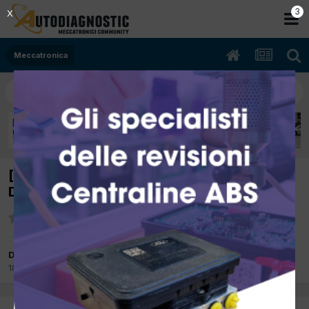
2
X
Meccatronica
[opel vivaro 06/2007 1995cc m9r 84Kw
Diesel] avviamento lungo
Da mejcar
18 Aprile 2017
in
Meccatronica