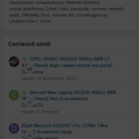
Stefanoelett
remautofficina
FERRARI GIORGIO
nuova autofficina
ZetaP
Gibò
pasquale
ciorben
andy69
oddo
OffDeMa
Eros
Antonio_90
cscodeggiosca
LAUNCH ITALY TECH
Contenuti simili
[OPEL VIVARO 06/2009 1995cc M9R L7
84Kw Diesel] dopo cambio motore non parte!
86
Da ludema
Iniziato
15 Novembre 2024
[Renault New Laguna 05/2010 1995cc M9R
110Kw Diesel] Non fa avviamento
4
Da Clau70
Iniziato
8 Gennaio
[Opel Meriva A 05/2005 1.7cc Z17dth 74Kw
Diesel] Avviamento lungo
6
Da Davide_emme