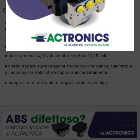
mejcar
Inviato
18 Aprile 2017
salve a tutti, io ho il seguente problema: opel vivaro con difetto
p0340 sensore albero a camme (coerenza)
sostituito il sensore con uno nuovo di marcha facet ma il
problema rimane, controllato lalimentazione che da a
motore acceso 14,10 volt a motore spento 12,25 volt.
il difetto appare sull'acensione nel senso che cancello ildifetto e
all'accensione del motore riappare immediatamente.
rimango di attesa di aiuto e ringrazio tutti in anticipo.