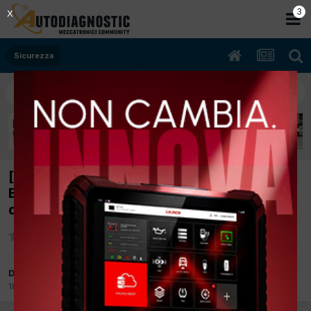
2
X
Sicurezza
[Fiat Sedici 02/2008 1586cc M16A 79Kw
Bifuel B/Gpl] Corsa lunga del pedale freno
dopo intervento ABS
Da meccanico
18 Aprile 2017
in
Sicurezza