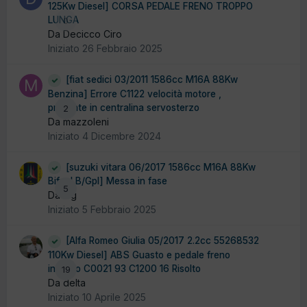
125Kw Diesel] CORSA PEDALE FRENO TROPPO
LUNGA
0
Da Decicco Ciro
Iniziato
26 Febbraio 2025
[fiat sedici 03/2011 1586cc M16A 88Kw
Benzina] Errore C1122 velocità motore ,
presente in centralina servosterzo
2
Da mazzoleni
Iniziato
4 Dicembre 2024
[suzuki vitara 06/2017 1586cc M16A 88Kw
Bifuel B/Gpl] Messa in fase
5
Da mg
Iniziato
5 Febbraio 2025
[Alfa Romeo Giulia 05/2017 2.2cc 55268532
110Kw Diesel] ABS Guasto e pedale freno
indurito C0021 93 C1200 16 Risolto
19
Da delta
Iniziato
10 Aprile 2025