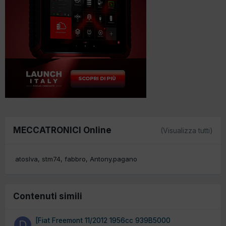
MECCATRONICI Online
(Visualizza tutti)
atoslva
stm74
fabbro
Antony.pagano
Contenuti simili
[Fiat Freemont 11/2012 1956cc 939B5000