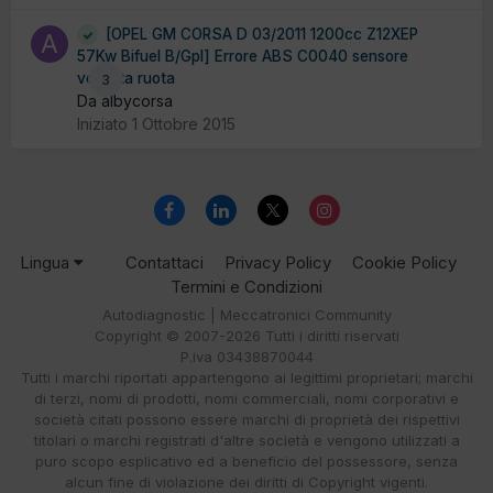
[OPEL GM CORSA D 03/2011 1200cc Z12XEP
57Kw Bifuel B/Gpl] Errore ABS C0040 sensore
velocita ruota
3
Da albycorsa
Iniziato
1 Ottobre 2015
Lingua
Contattaci
Privacy Policy
Cookie Policy
Termini e Condizioni
Autodiagnostic | Meccatronici Community
Copyright © 2007-2026 Tutti i diritti riservati
P.iva 03438870044
Tutti i marchi riportati appartengono ai legittimi proprietari; marchi
di terzi, nomi di prodotti, nomi commerciali, nomi corporativi e
società citati possono essere marchi di proprietà dei rispettivi
titolari o marchi registrati d'altre società e vengono utilizzati a
puro scopo esplicativo ed a beneficio del possessore, senza
alcun fine di violazione dei diritti di Copyright vigenti.