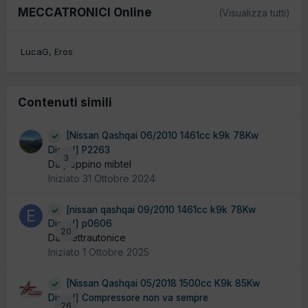
MECCATRONICI Online
(Visualizza tutti)
LucaG
Eros
Contenuti simili
[Nissan Qashqai 06/2010 1461cc k9k 78Kw
Diesel] P2263
3
Da peppino mibtel
Iniziato
31 Ottobre 2024
[nissan qashqai 09/2010 1461cc k9k 78Kw
Diesel] p0606
20
Da elettrautonice
Iniziato
1 Ottobre 2025
[Nissan Qashqai 05/2018 1500cc K9k 85Kw
Diesel] Compressore non va sempre
26