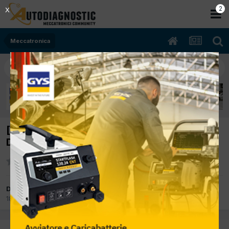
2
X
Meccatronica
[Nissan qashqai 04/2007 1500cc k9k 78Kw
Diesel] Mancamento ai bassi giri
Da OfficinaGalfo
18 Aprile 2017
in
Meccatronica