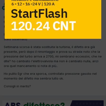
OfficinaGalfo
Inviato
18 Aprile 2017
Buongiorno a tutti, ho questa nissan che tra i 1600 e 1800 giri
tenta tenta tipo un mancamento, come se cede e poi riprende, lo
fa solo a quei giri.
In diagnosi trovo solo errore sulle candelette (che ancora non è
stato sistemato)
Settimana scorsa è stata sostituita la turbina, il difetto era già
presente, però dopo il rimontaggio e prova su strada noto che la
pressione del turbo arriva a 2700, mi sembrano eccessivi, che ne
dite? ho cambiato l'elettrovalvola ma non è cambiato nulla, anzi
ora quel mancamento si nota di più..
Ho pulito Egr che era sporca, controllato pressione gasolio nel
momento del difetto ma sembra tutto ok.
Consigli in merito?