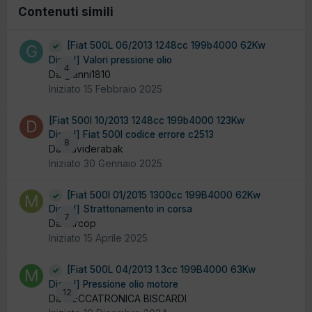
Contenuti simili
[Fiat 500L 06/2013 1248cc 199b4000 62Kw
Diesel] Valori pressione olio
4
Da gianni1810
Iniziato
15 Febbraio 2025
[Fiat 500l 10/2013 1248cc 199b4000 123Kw
Diesel] Fiat 500l codice errore c2513
8
Da Daviderabak
Iniziato
30 Gennaio 2025
[Fiat 500l 01/2015 1300cc 199B4000 62Kw
Diesel] Strattonamento in corsa
7
Da Mircop
Iniziato
15 Aprile 2025
[Fiat 500L 04/2013 1.3cc 199B4000 63Kw
Diesel] Pressione olio motore
12
Da MECCATRONICA BISCARDI