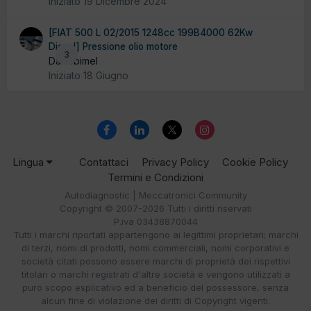
Iniziato
19 Dicembre 2024
[FIAT 500 L 02/2015 1248cc 199B4000 62Kw
Diesel] Pressione olio motore
3
Da robimel
Iniziato
18 Giugno
Lingua
Contattaci
Privacy Policy
Cookie Policy
Termini e Condizioni
Autodiagnostic | Meccatronici Community
Copyright © 2007-2026 Tutti i diritti riservati
P.iva 03438870044
Tutti i marchi riportati appartengono ai legittimi proprietari; marchi
di terzi, nomi di prodotti, nomi commerciali, nomi corporativi e
società citati possono essere marchi di proprietà dei rispettivi
titolari o marchi registrati d'altre società e vengono utilizzati a
puro scopo esplicativo ed a beneficio del possessore, senza
alcun fine di violazione dei diritti di Copyright vigenti.