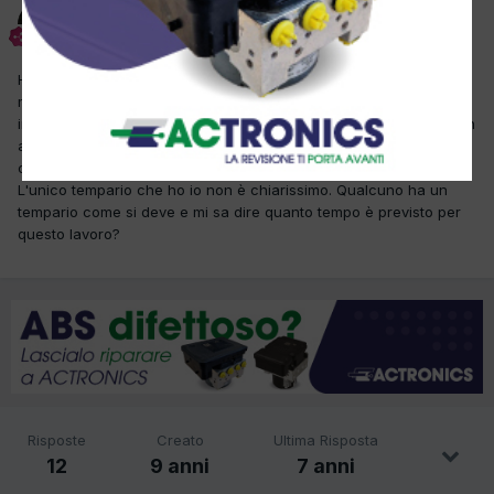
Mittler
Inviato
14 Aprile 2017
Ho appena sostituito Testata completa e distribuzione di questa
macchina, e siccome è un lavoro che non avevo mai fatto ci ho
impiegato una vita e mezzo. Visto e considerato che l'auto è di un
autonoleggio vorrei fatturare il tempo corretto (mi rendo conto
che il tempo che ho effettivamente impiegato è improponibile).
L'unico tempario che ho io non è chiarissimo. Qualcuno ha un
tempario come si deve e mi sa dire quanto tempo è previsto per
questo lavoro?
Risposte
Creato
Ultima Risposta
12
9 anni
7 anni