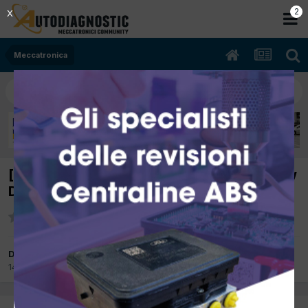
1
X
Meccatronica
[FIAT 500L 07/2013 1248cc 199B4000 62Kw
Diesel] Tempi sostituzione testata
Da Mittler
14 Aprile 2017
in
Meccatronica