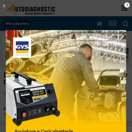
2
X
Meccatronica
[renault modus 09/2006 1461cc k9k t7 63Kw
Diesel] codice iniettori non memorizza
Da ndonio
14 Aprile 2017
in
Meccatronica