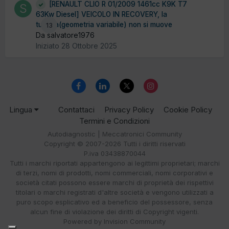
[RENAULT CLIO R 01/2009 1461cc K9K T7
63Kw Diesel] VEICOLO IN RECOVERY, la
turbina(geometria variabile) non si muove
13
Da salvatore1976
Iniziato
28 Ottobre 2025
Lingua
Contattaci
Privacy Policy
Cookie Policy
Termini e Condizioni
Autodiagnostic | Meccatronici Community
Copyright © 2007-2026 Tutti i diritti riservati
P.iva 03438870044
Tutti i marchi riportati appartengono ai legittimi proprietari; marchi
di terzi, nomi di prodotti, nomi commerciali, nomi corporativi e
società citati possono essere marchi di proprietà dei rispettivi
titolari o marchi registrati d'altre società e vengono utilizzati a
puro scopo esplicativo ed a beneficio del possessore, senza
alcun fine di violazione dei diritti di Copyright vigenti.
Powered by Invision Community