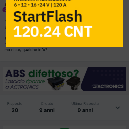
ndonio
Inviato
14 Aprile 2017
sostituito il motore, su strada si accende avviso alimentazione
guasta, in diagnosi errore p0170 codice iniettori non memorizato,
non cancellabile riprogrammato iniettori piu' volte con piu'
strumenti, texa brain bee launch ma non riesco a risolvere errore
sempre presente fatto anche una 40tina di km per assestamento
ma niete, qualche info?
Risposte
Creato
Ultima Risposta
20
9 anni
9 anni