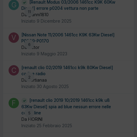
[Renault Modus 03/2006 1461cc K9K 60Kw
Diesel] errore p0204 vettura non parte
11
Da gianni1810
Iniziato
9 Dicembre 2025
[Nissan Note 11/2006 1461cc K9K 63Kw Diesel]
P0089-P0170
6
Da victor
Iniziato
9 Maggio 2023
[renault clio 02/2019 1461cc k9k 80Kw Diesel]
codice radio
2
Da cortianaa
Iniziato
30 Agosto 2025
[renault clio 2019 10/2019 1461cc k9k u8
63Kw Diesel] spia ad blue nessun errore nelle
centraline
5
Da FIORINI
Iniziato
25 Febbraio 2025