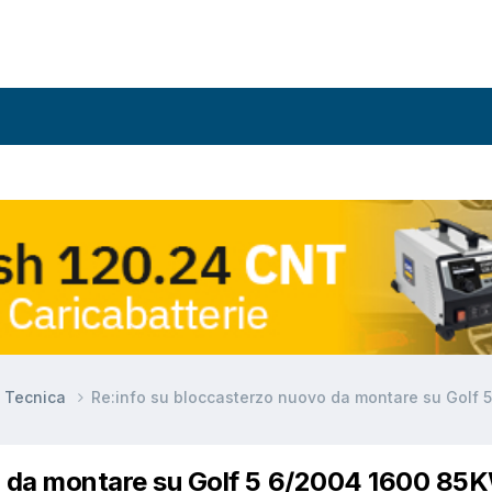
e Tecnica
Re:info su bloccasterzo nuovo da montare su Golf
o da montare su Golf 5 6/2004 1600 85