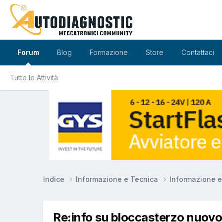
Forum
Blog
Formazione
Store
Contattaci
Tutte le Attività
Indice
Informazione e Tecnica
Informazione 
Re:info su bloccasterzo nuov