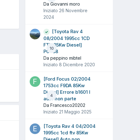
Da Giovanni moro
Iniziato
26 Novembre
2024
[Toyota Rav 4
08/2004 1995cc 1CD
FTV 85Kw Diesel]
10
P0488
Da peppino mibtel
Iniziato
8 Dicembre 2020
[Ford Focus 02/2004
1753cc F9DA 85Kw
Diesel] Errore b1601 l
5
4
auto non parte
Da Francesco20202
Iniziato
21 Maggio 2025
[Toyota Rav 4 04/2004
1995cc 1cd ftv 85Kw
Diesel] Auto non