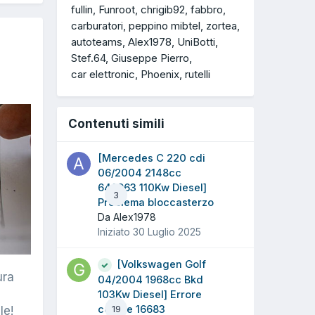
fullin
Funroot
chrigib92
fabbro
carburatori
peppino mibtel
zortea
autoteams
Alex1978
UniBotti
Stef.64
Giuseppe Pierro
car elettronic
Phoenix
rutelli
Contenuti simili
[Mercedes C 220 cdi
06/2004 2148cc
646963 110Kw Diesel]
3
Problema bloccasterzo
Da Alex1978
Iniziato
30 Luglio 2025
[Volkswagen Golf
ura
04/2004 1968cc Bkd
103Kw Diesel] Errore
codice 16683
19
le!