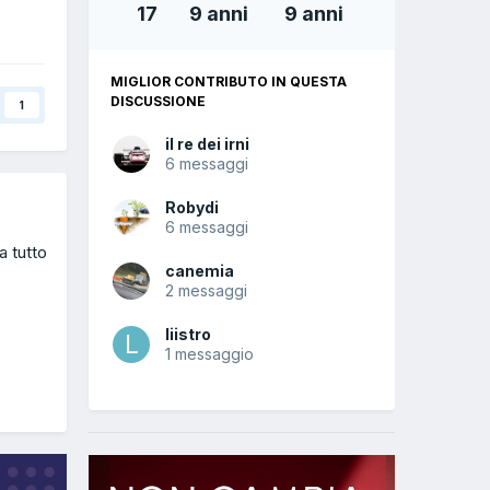
17
9 anni
9 anni
MIGLIOR CONTRIBUTO IN QUESTA
DISCUSSIONE
1
il re dei irni
6 messaggi
Robydi
6 messaggi
a tutto
canemia
2 messaggi
liistro
1 messaggio