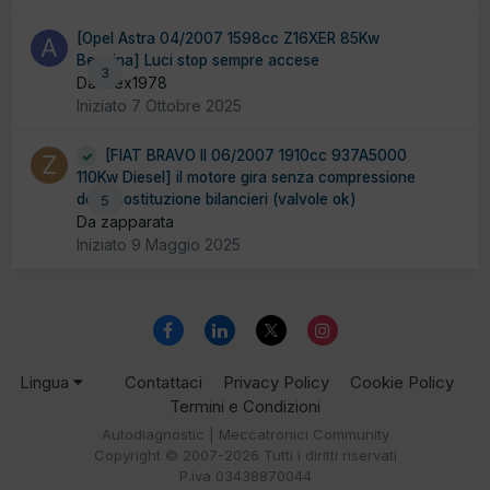
[Opel Astra 04/2007 1598cc Z16XER 85Kw
Benzina] Luci stop sempre accese
3
Da Alex1978
Iniziato
7 Ottobre 2025
[FIAT BRAVO II 06/2007 1910cc 937A5000
110Kw Diesel] il motore gira senza compressione
dopo sostituzione bilancieri (valvole ok)
5
Da zapparata
Iniziato
9 Maggio 2025
Lingua
Contattaci
Privacy Policy
Cookie Policy
Termini e Condizioni
Autodiagnostic | Meccatronici Community
Copyright © 2007-2026 Tutti i diritti riservati
P.iva 03438870044