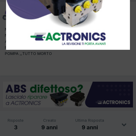
MSMSNC
Inviato
10 Aprile 2017
MAI SUCESSO A NESSUNO OPEL ASTRA H CABRIO , LA CAPOTA
NON FUNZIONA , DIAGNOSTICAMENTE NESSUN ERRORE !!!!
AZIONANDO IL PULSANTE SI APRONO I VETRI DI CIRCA 3 CM MA
POI BASTA FINISCE TUTTO LI , NON SI SENTE NEMMENO LA
POMPA ,,TUTTO MORTO
Risposte
Creato
Ultima Risposta
3
9 anni
9 anni