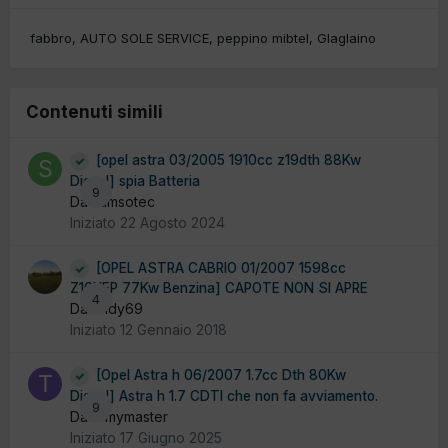
fabbro
AUTO SOLE SERVICE
peppino mibtel
Glaglaino
Contenuti simili
[opel astra 03/2005 1910cc z19dth 88Kw
Diesel] spia Batteria
9
Da samsotec
Iniziato
22 Agosto 2024
[OPEL ASTRA CABRIO 01/2007 1598cc
Z16XEP 77Kw Benzina] CAPOTE NON SI APRE
4
Da andy69
Iniziato
12 Gennaio 2018
[Opel Astra h 06/2007 1.7cc Dth 80Kw
Diesel] Astra h 1.7 CDTI che non fa avviamento.
9
Da tomymaster
Iniziato
17 Giugno 2025