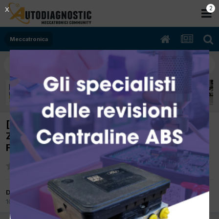
2
X
Meccatronica
[OPEL ASTRA H CABRIO 07/2007 1910cc
Z19DTH 110Kw Diesel] TETTO NON
FUNZIONA
Da MSMSNC
10 Aprile 2017
in
Meccatronica