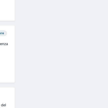
ore
denza
 del