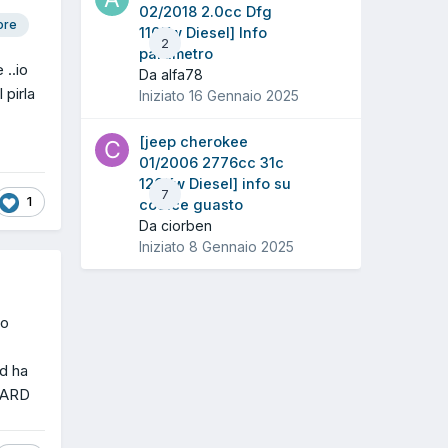
02/2018 2.0cc Dfg
ore
110Kw Diesel] Info
2
parametro
 ..io
Da alfa78
 pirla
Iniziato
16 Gennaio 2025
[jeep cherokee
01/2006 2776cc 31c
120Kw Diesel] info su
7
1
codice guasto
Da ciorben
Iniziato
8 Gennaio 2025
 o
ed ha
RCARD