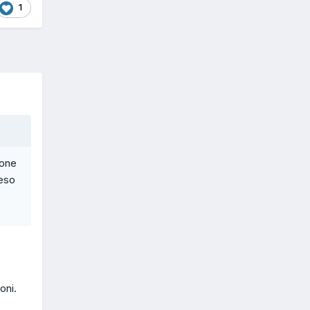
1
ione
reso
oni.