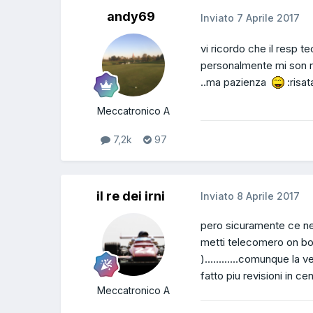
andy69
Inviato
7 Aprile 2017
vi ricordo che il resp te
personalmente mi son rif
..ma pazienza
:risat
Meccatronico A
7,2k
97
il re dei irni
Inviato
8 Aprile 2017
pero sicuramente ce ne sa
metti telecomero on boa
)............comunque la
fatto piu revisioni in c
Meccatronico A