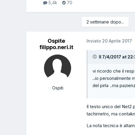
5,4k
70
2 settimane dopo...
Ospite
Inviato
20 Aprile 2017
filippo.neri.it
Il 7/4/2017 at 22
vi ricordo che il res
..io personalmente mi
del pirla ..ma pazie
Ospiti
Il testo unico del Net2
tachimetro, ma contakm
La nota tecnica è altame