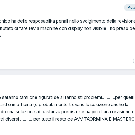
Aut
cnico ha delle resposabilita penali nello svolgimento della revisione
utato di fare rev a machine con display non visibile . ho preso del
a:
ranno tanti che figurati se si fanno sti problemi...........per quelli
rd e in officina (e probabimente trovano la soluzione anche la
 vedo una soluzione abbastanza precisa se ha piu di una revisione 
entri diversi ...........per tutto il resto ce AVV TAORMINA E MASTE