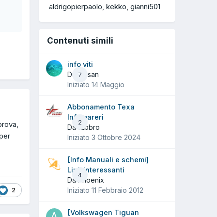
aldrigopierpaolo
kekko
gianni501
Contenuti simili
info viti
Da giasan
7
Iniziato
14 Maggio
Abbonamento Texa
Info pareri
2
prova,
Da fabbro
 per
Iniziato
3 Ottobre 2024
[Info Manuali e schemi]
Link interessanti
4
Da Phoenix
2
Iniziato
11 Febbraio 2012
[Volkswagen Tiguan