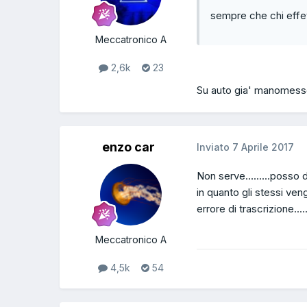
sempre che chi effet
Meccatronico A
2,6k
23
Su auto gia' manomesse
enzo car
Inviato
7 Aprile 2017
Non serve.........posso 
in quanto gli stessi ve
errore di trascrizione.....
Meccatronico A
4,5k
54