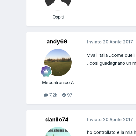
Ospiti
andy69
Inviato
20 Aprile 2017
viva l italia ..come que
..cosi guadagnano un
Meccatronico A
7,2k
97
danilo74
Inviato
20 Aprile 2017
ho controllato e la mia 