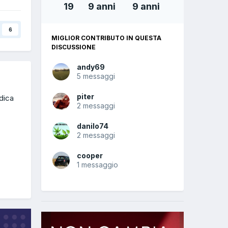
19
9 anni
9 anni
6
MIGLIOR CONTRIBUTO IN QUESTA
DISCUSSIONE
andy69
5 messaggi
piter
odica
2 messaggi
danilo74
2 messaggi
cooper
1 messaggio