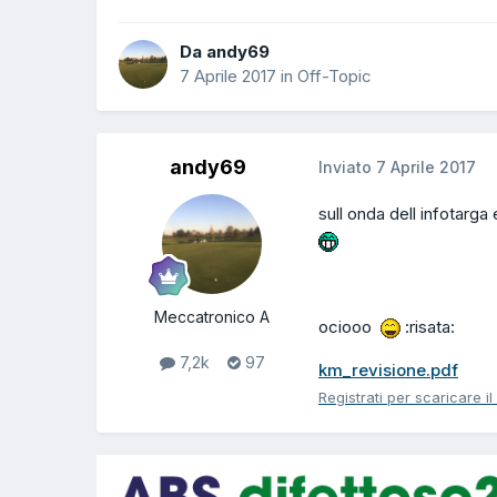
Da andy69
7 Aprile 2017
in
Off-Topic
andy69
Inviato
7 Aprile 2017
sull onda dell infotarga 
Meccatronico A
ociooo
:risata:
7,2k
97
km_revisione.pdf
Registrati per scaricare il 