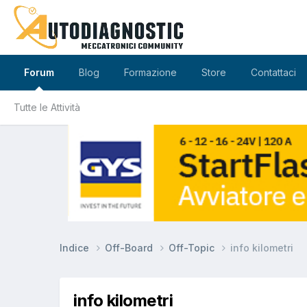
Forum
Blog
Formazione
Store
Contattaci
Tutte le Attività
Indice
Off-Board
Off-Topic
info kilometri
info kilometri