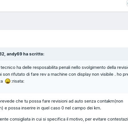
:32, andy69 ha scritto:
p tecnico ha delle resposabilita penali nello svolgimento della revis
 son rifutato di fare rev a machine con display non visibile . ho p
nza
:risata:
 prevede che tu possa fare revisioni ad auto senza contakm(non
) e possa inserire in quel caso 0 nel campo dei km.
nte consigliata in cui si specifica il motivo, per evitare contestazi