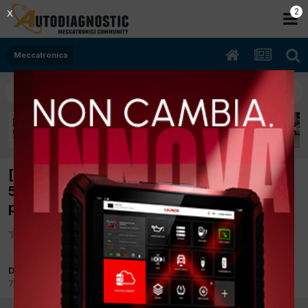
2
X
Meccatronica
[mercedes sprinter 07/1999 2299cc 601943
58Kw Diesel] Procedura per estrarre
precamera
Da autorimessatuscolano
7 Aprile 2017
in
Meccatronica