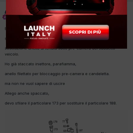
autorimessatuscolano
Inviato
7 Aprile 2017
Buongiorno
sono a chiedervi consigli informazioni in merito a
sostituzione anello di tenuta sotto pre-camera del suddetto
veicolo.
Ho già staccato iniettore, parafiamma,
anello filettato per bloccaggio pre-camera e candeletta.
ma non ne vuol sapere di uscire
Allego anche spaccato,
devo sfilare il particolare 173 per sostituire il particolare 188.