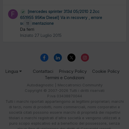
[mercedes sprinter 313d 05/2010 2.2cc
651955 95Kw Diesel] Va in recovery , errore
sovralimentazione
11
Da ferri
Iniziato
27 Luglio 2015
Lingua
Contattaci
Privacy Policy
Cookie Policy
Termini e Condizioni
Autodiagnostic | Meccatronici Community
Copyright © 2007-2026 Tutti i diritti riservati
P.iva 03438870044
Tutti i marchi riportati appartengono ai legittimi proprietari; marchi
di terzi, nomi di prodotti, nomi commerciali, nomi corporativi e
società citati possono essere marchi di proprietà dei rispettivi
titolari o marchi registrati d'altre società e vengono utilizzati a
puro scopo esplicativo ed a beneficio del possessore, senza
alcun fine di violazione dei diritti di Copyright vigenti.